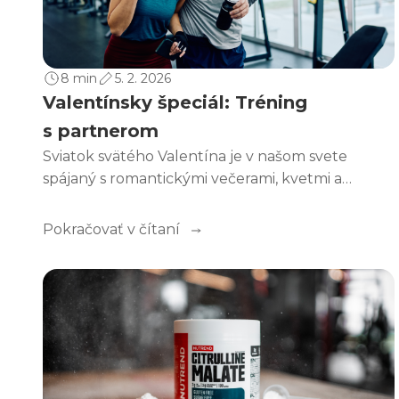
8 min
5. 2. 2026
Valentínsky špeciál: Tréning
s partnerom
Sviatok svätého Valentína je v našom svete
spájaný s romantickými večerami, kvetmi a
čokoládou. Vo fitness svete k tomu zvyčajne
pridáme aj proteínový dezert a občas aj pocit
Pokračovať v čítaní
viny, keď to s „all you can eat oslavou“ trochu
preženieme.