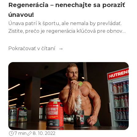
Regenerácia – nenechajte sa poraziť
únavou!
Únava patrí k športu, ale nemala by prevládať.
Zistite, prečo je regenerácia kľúčová pre obnovu
energie, zníženie rizika pretrénovania a ďalší
športový pokrok.
Pokračovať v čítaní
7 min
8. 10. 2022