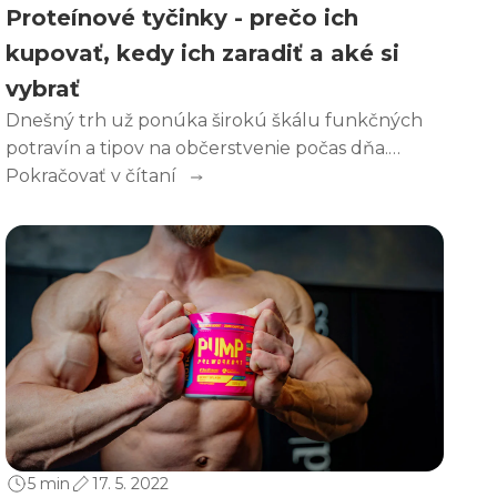
Proteínové tyčinky - prečo ich
kupovať, kedy ich zaradiť a aké si
vybrať
Dnešný trh už ponúka širokú škálu funkčných
potravín a tipov na občerstvenie počas dňa.
Medzi ne nepochybne patria aj obľúbené
Pokračovať v čítaní
proteínové tyčinky. Ako si však vybrať tú správnu
a na čo sa zamerať? Tu je niekoľko tipov, či už
hľadáte tyčinku s vysokým obsahom bielkovín,
alebo sa zameriavate skôr na znížený obsah
cukrov.
5 min
17. 5. 2022