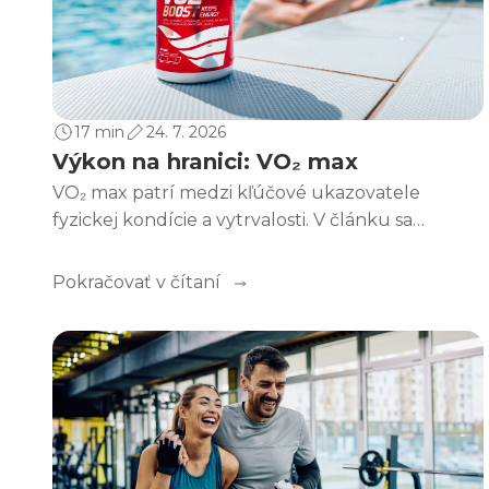
17 min
24. 7. 2026
Výkon na hranici: VO₂ max
VO₂ max patrí medzi kľúčové ukazovatele
fyzickej kondície a vytrvalosti. V článku sa
dozviete, čo presne znamená, ako sa meria, čo ho
ovplyvňuje a ako ho môžete pomocou tréningu,
Pokračovať v čítaní
regenerácie a správnej výživy postupne
zlepšovať. Pretože lepšia kondícia nie je len o
číslach, ale hlavne o energii, výkone a radosti z
pohybu.