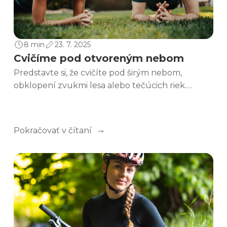
8 min
23. 7. 2025
Cvičíme pod otvoreným nebom
Predstavte si, že cvičíte pod širým nebom,
obklopení zvukmi lesa alebo tečúcich riek.
Vonkajšie cvičenie nie je len o výkone samotnom,
ale aj o tom, aké úžasné je spojiť svoje telo a
myseľ s prírodou.
Pokračovať v čítaní