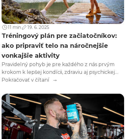
11 min
19. 6. 2025
Tréningový plán pre začiatočníkov:
ako pripraviť telo na náročnejšie
vonkajšie aktivity
Pravidelný pohyb je pre každého z nás prvým
krokom k lepšej kondícii, zdraviu aj psychickej
pohode. Ak sa chystáte na náročnejšie vonkajšie
Pokračovať v čítaní
aktivity, ako sú horská turistika, beh v prírode
alebo dlhé jazdy na bicykli, je dobré telo na túto
záťaž postupne pripraviť.