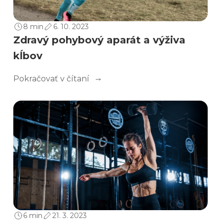
8 min
6. 10. 2023
Zdravý pohybový aparát a výživa
kĺbov
Pokračovať v čítaní
6 min
21. 3. 2023