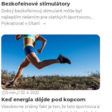
Bezkofeínové stimulátory
Dobrý bezkofeínový stimulant môže byť
najlepším riešením pre všetkých športovcov,
ktorí trénujú neskoro popoludní alebo dokonca
Pokračovať v čítaní
večer, a pritom chcú využívať výhody, ktoré
predtréningové doplnky stravy prinášajú.
5 min
22. 4. 2022
Keď energia dôjde pod kopcom
Všeobecne známy fakt je ten, že telo športovca si