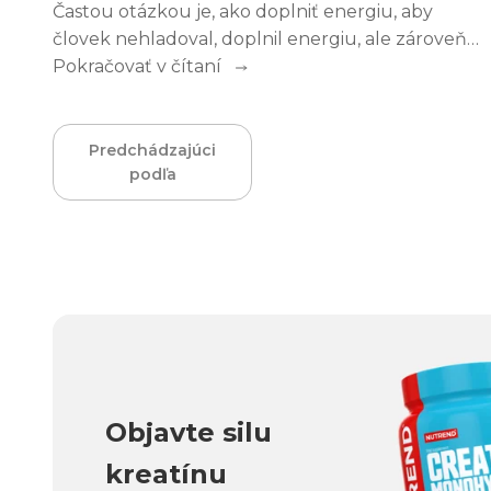
Častou otázkou je, ako doplniť energiu, aby
človek nehladoval, doplnil energiu, ale zároveň
nezaťažil tráviaci trakt natoľko, že by mu to
Pokračovať v čítaní
spôsobilo nejaké tráviace problémy?
Predchádzajúci
podľa
Objavte silu
kreatínu