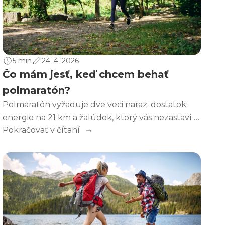
5 min
24. 4. 2026
Čo mám jesť, keď chcem behať
polmaratón?
Polmaratón vyžaduje dve veci naraz: dostatok
energie na 21 km a žalúdok, ktorý vás nezastaví v
polovici cesty. Správna výživa začína niekoľko dní
Pokračovať v čítaní
pred pretekom, pokračuje na trati a nekončí v
cieli. Prinášame vám tipy, čo jesť a kedy v rámci
prípravy.