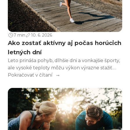
7 min
10. 6. 2026
Ako zostať aktívny aj počas horúcich
letných dní
Leto prináša pohyb, dlhšie dni a vonkajšie športy,
ale vysoké teploty môžu výkon výrazne sťažiť.
Zistite, na čo si dávať pozor pri športe v horúčave,
Pokračovať v čítaní
ako predchádzať prehriatiu a ako podporiť telo,
aby zvládlo aktívne leto bezpečne a s väčšou
istotou.