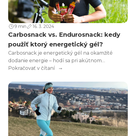
9 min
16. 3. 2024
Carbosnack vs. Endurosnack: kedy
použiť ktorý energetický gél?
Carbosnack je energetický gél na okamžité
dodanie energie – hodí sa pri akútnom
energetickom výpadku alebo krátko pred
Pokračovať v čítaní
náročným úsekom. Endurosnack je naopak
určený pre dlhé vytrvalostné výkony, kde je
potrebný stabilný prísun energie počas celej
aktivity. Prečo to tak funguje a kedy ktorý gél
zvoliť?