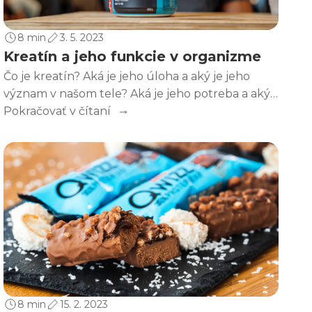
8 min
3. 5. 2023
Kreatín a jeho funkcie v organizme
Čo je kreatín? Aká je jeho úloha a aký je jeho
význam v našom tele? Aká je jeho potreba a aký
je jeho metabolizmus? To všetko sú otázky, na
Pokračovať v čítaní
ktoré je potrebné odpovedať skôr, ako sa
rozhodneme užívať kreatín ako doplnok stravy.
8 min
15. 2. 2023