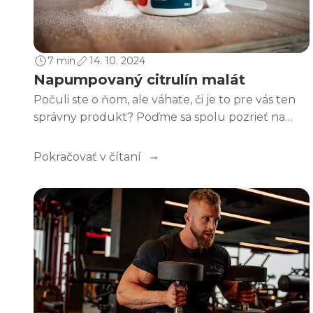
7 min
14. 10. 2024
Napumpovaný citrulín malát
Počuli ste o ňom, ale váhate, či je to pre vás ten
správny produkt? Poďme sa spolu pozrieť na
citrulín malát!
Pokračovať v čítaní