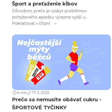
Šport a preťaženie kĺbov
Dôvodom, prečo je výskyt problémov
pohybového aparátu výrazne vyšší u
rekreačných športovcov, je predovšetkým to, že
Pokračovať v čítaní
telo väčšiny z nás nie je pripravené na náročný
šport.
4 min
17. 5. 2022
Prečo sa nemusíte obávať cukru -
ŠPORTOVÉ TYČINKY