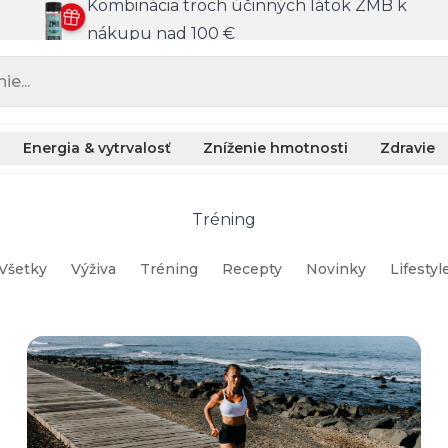
Kombinácia troch účinných látok ZMB k
nákupu nad 100 €
e...
Energia & vytrvalosť
Zníženie hmotnosti
Zdravie
Tréning
Všetky
Výživa
Tréning
Recepty
Novinky
Lifestyl