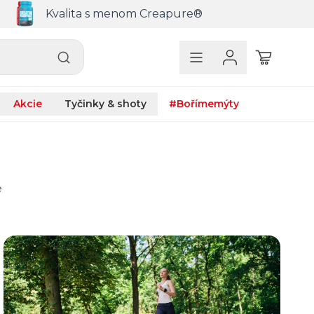
Kvalita s menom Creapure®
Akcie
Tyčinky & shoty
#Bořímemýty
e