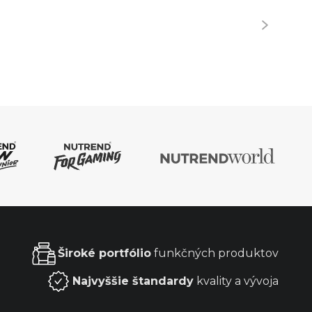
Široké portfólio
funkčných produktov
Najvyššie štandardy
kvality a vývoja