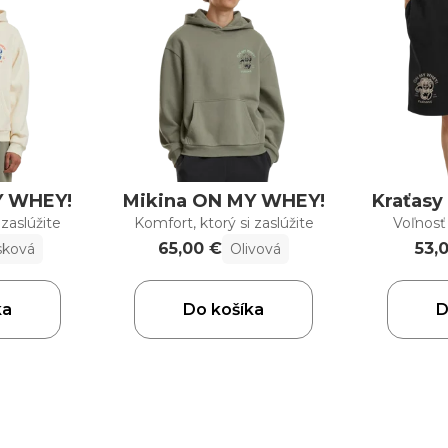
Y WHEY!
Mikina ON MY WHEY!
Kraťas
 zaslúžite
Komfort, ktorý si zaslúžite
Voľnosť
65,00 €
53,
sková
Olivová
ka
Do košíka
D