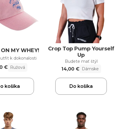
Crop Top Pump Yourself
a ON MY WHEY!
Up
utfit k dokonalosti
Budete mať štýl
0 €
Ružová
14,00 €
Dámske
o košíka
Do košíka