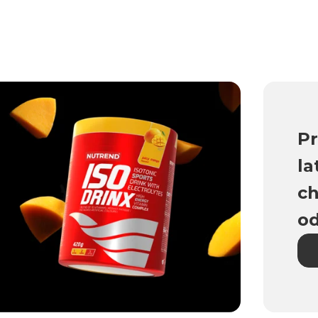
Pr
la
ch
o