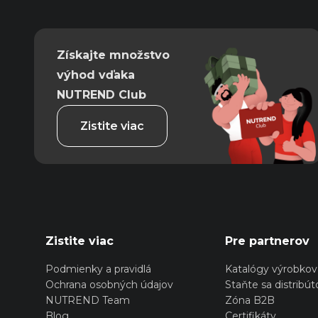
Získajte množstvo
výhod vďaka
NUTREND Club
Zistite viac
Zistite viac
Pre partnerov
Podmienky a pravidlá
Katalógy výrobkov
Ochrana osobných údajov
Staňte sa distribú
NUTREND Team
Zóna B2B
Blog
Certifikáty