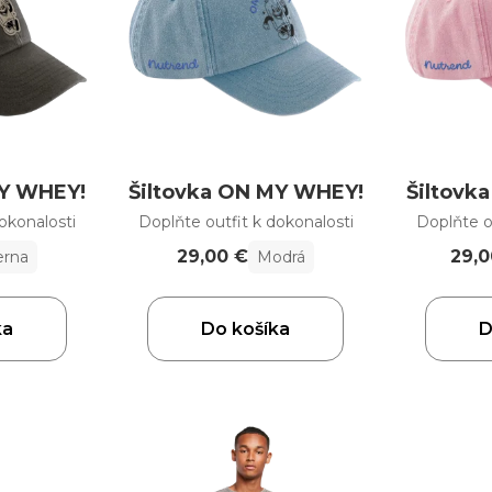
MY WHEY!
Šiltovka ON MY WHEY!
Šiltovk
okonalosti
Doplňte outfit k dokonalosti
Doplňte o
29,00 €
29,0
erna
Modrá
ka
Do košíka
D