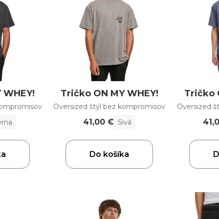
Y WHEY!
Tričko ON MY WHEY!
Tričko
 kompromisov
Oversized štýl bez kompromisov
Oversized š
41,00 €
41,
erna
Sivá
ka
Do košíka
D