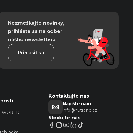
Nezmeškajte novinky,
prihláste sa na odber
nášho newslettera
Prihlásiť sa
Kontaktujte nás
nosti
Napíšte nám
info@nutrend.cz
D WORLD
Sledujte nás
prehliadka