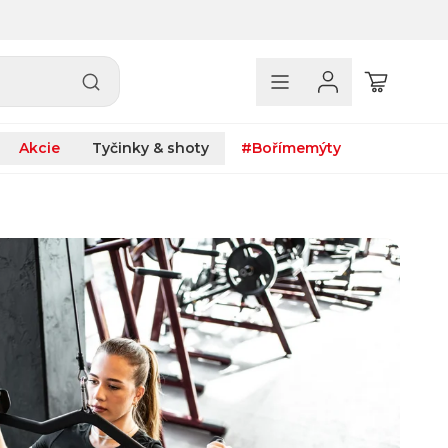
Akcie
Tyčinky & shoty
#Bořímemýty