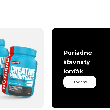
Poriadne
šťavnatý
ionťák
Isodrinx