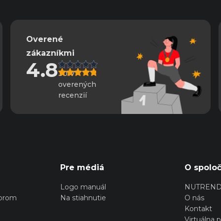
Overené
zákazníkmi
4.8
3017
overených
recenzií
Pre médiá
O spoloč
Logo manuál
NUTREN
torom
Na stiahnutie
O nás
Kontakt
Virtuálna 