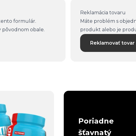
Reklamácia tovaru
 tento formulár.
Máte problém s objed
v pôvodnom obale.
produkt alebo je produ
Reklamovať tovar
Poriadne
šťavnatý