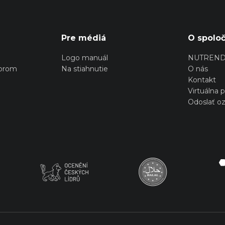
Pre médiá
O spoloč
Logo manuál
NUTREN
torom
Na stiahnutie
O nás
Kontakt
Virtuálna 
Odoslať o