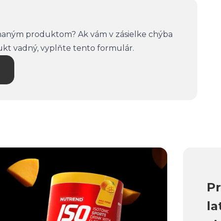
naným produktom? Ak vám v zásielke chýba
kt vadný, vyplňte tento formulár.
Pr
la