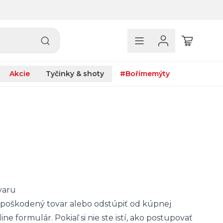
Akcie
Tyčinky & shoty
#Bořímemýty
varu
poškodený tovar alebo odstúpiť od kúpnej
ne formulár. Pokiaľ si nie ste istí, ako postupovať