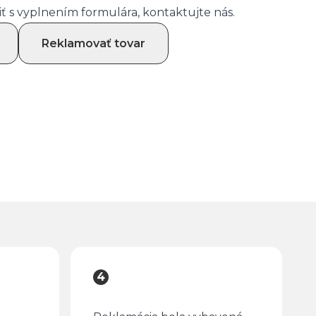
iť s vyplnením formulára,
kontaktujte nás
.
Reklamovať tovar
4