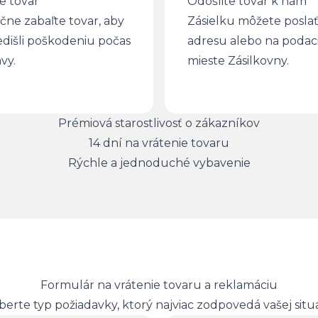
e tovar
Odošlite tovar k nám
ne zabaľte tovar, aby
Zásielku môžete poslať
edišli poškodeniu počas
adresu alebo na poda
vy.
mieste Zásilkovny.
Prémiová starostlivosť o zákazníkov
14 dní na vrátenie tovaru
Rýchle a jednoduché vybavenie
Formulár na vrátenie tovaru a reklamáciu
berte typ požiadavky, ktorý najviac zodpovedá vašej situác