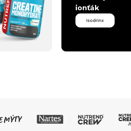
ionťák
Isodrinx