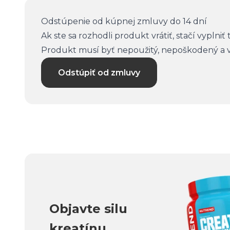
Odstúpenie od kúpnej zmluvy do 14 dní
Ak ste sa rozhodli produkt vrátiť, stačí vyplniť
Produkt musí byť nepoužitý, nepoškodený a 
Odstúpiť od zmluvy
Objavte silu
kreatínu