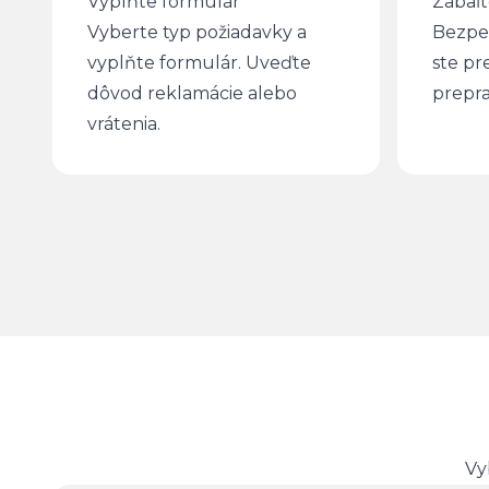
Vyplňte formulár
Zabaľt
Vyberte typ požiadavky a
Bezpeč
vyplňte formulár. Uveďte
ste pr
dôvod reklamácie alebo
prepra
vrátenia.
Vy