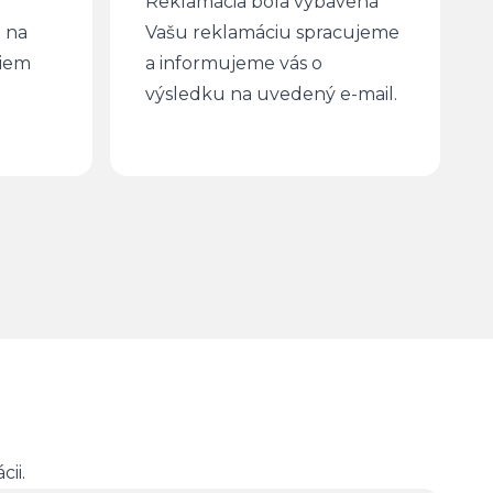
Reklamácia bola vybavená
 na
Vašu reklamáciu spracujeme
ciem
a informujeme vás o
výsledku na uvedený e-mail.
ii.