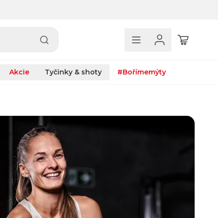
Akcie
Tyčinky & shoty
#Bořímemýty