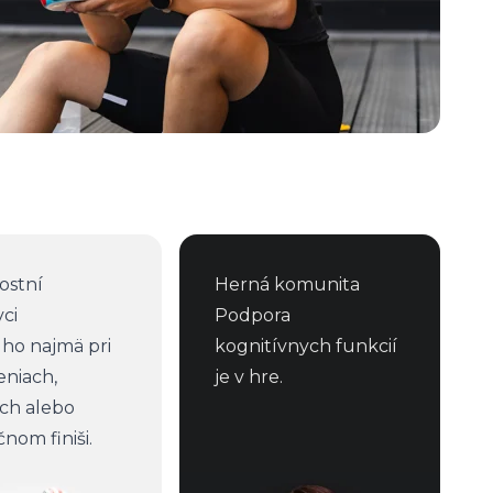
ostní
Herná komunita
ci
Podpora
 ho najmä pri
kognitívnych funkcií
eniach,
je v hre.
och alebo
nom finiši.