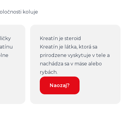
oločnosti koluje
ličky
Kreatín je steroid
atínu
Kreatín je látka, ktorá sa
plne
prirodzene vyskytuje v tele a
nachádza sa v mäse alebo
rybách.
Naozaj?