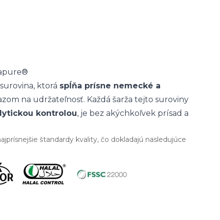
eapure®
surovina, ktorá
spĺňa prísne nemecké a
razom na udržateľnosť. Každá šarža tejto suroviny
lytickou kontrolou
, je bez akýchkoľvek prísad a
jprísnejšie štandardy kvality, čo dokladajú nasledujúce