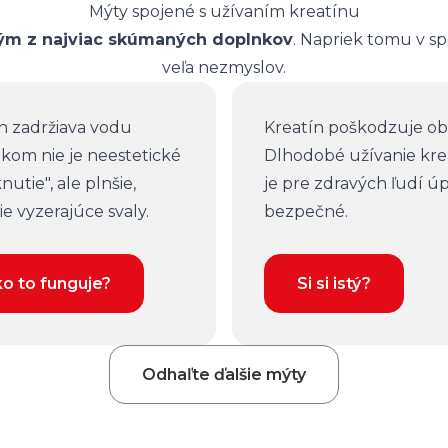
Mýty spojené s užívaním kreatínu
ým z najviac skúmaných doplnkov
. Napriek tomu v sp
veľa nezmyslov.
n zadržiava vodu
Kreatín poškodzuje ob
kom nie je neestetické
Dlhodobé užívanie kre
nutie", ale plnšie,
je pre zdravých ľudí ú
ie vyzerajúce svaly.
bezpečné.
o to funguje?
Si si istý?
Odhaľte ďalšie mýty