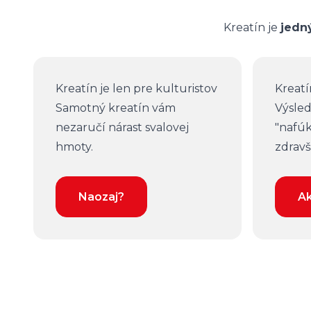
Kreatín je
jedn
Kreatín je len pre kulturistov
Kreatí
Samotný kreatín vám
Výsled
nezaručí nárast svalovej
"nafúk
hmoty.
zdravš
Naozaj?
Ak