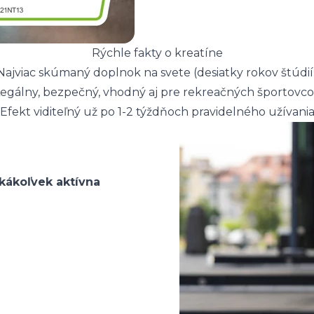
Rýchle fakty o kreatíne
Najviac skúmaný doplnok na svete (desiatky rokov štúdií
egálny, bezpečný, vhodný aj pre rekreačných športovc
Efekt viditeľný už po 1-2 týždňoch pravidelného užívani
kákoľvek aktívna