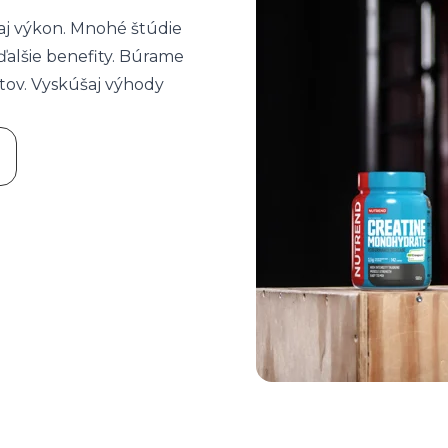
 aj výkon. Mnohé štúdie
ďalšie benefity. Búrame
stov. Vyskúšaj výhody