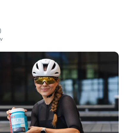
)
ov
a