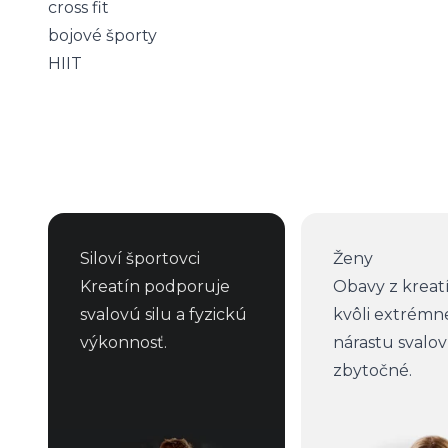
cross fit
bojové športy
HIIT
Siloví športovci
Ženy
Kreatín podporuje
Obavy z kreat
svalovú silu a fyzickú
kvôli extrém
výkonnosť.
nárastu svalov
zbytočné.