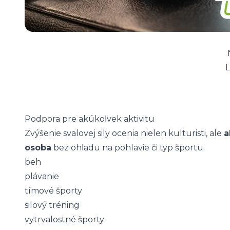
L
Podpora pre akúkoľvek aktivitu
Zvýšenie svalovej sily ocenia nielen kulturisti, ale
a
osoba
bez ohľadu na pohlavie či typ športu.
beh
plávanie
tímové športy
silový tréning
vytrvalostné športy