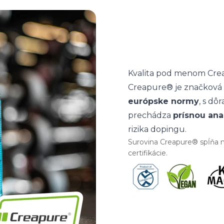
Kvalita pod menom Cr
Creapure® je značková 
európske normy
, s dô
prechádza
prísnou ana
rizika dopingu.
Surovina Creapure® spĺňa na
certifikácie.