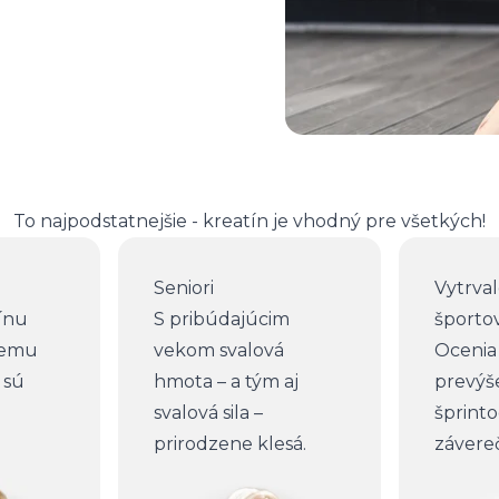
To najpodstatnejšie - kreatín je vhodný pre všetkých!
Seniori
Vytrval
ínu
S pribúdajúcim
športov
nemu
vekom svalová
Ocenia
 sú
hmota – a tým aj
prevýš
svalová sila –
šprint
prirodzene klesá.
závereč