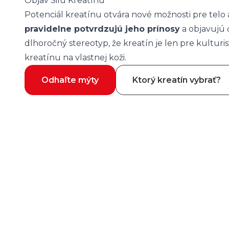
Objav Silu Kreatínu
Potenciál kreatínu otvára nové možnosti pre telo
pravidelne potvrdzujú jeho prínosy
a objavujú 
dlhoročný stereotyp, že kreatín je len pre kulturi
kreatínu na vlastnej koži.
Odhaľte mýty
Ktorý kreatín vybrať?