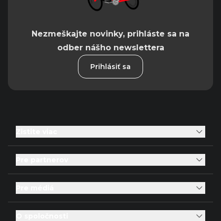
Nezmeškajte novinky, prihláste sa na
odber nášho newslettera
Prihlásiť sa
Zistite viac
Pre partnerov
Pre médiá
O spoločnosti