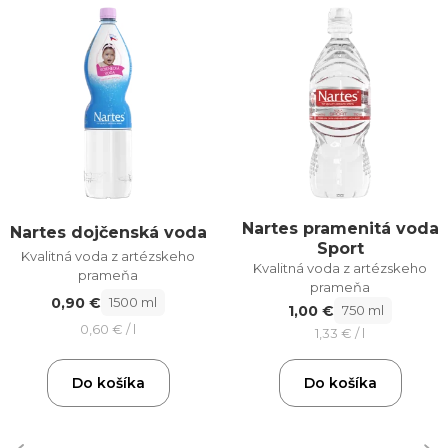
Nartes pramenitá voda
Nartes dojčenská voda
Sport
Kvalitná voda z artézskeho
Kvalitná voda z artézskeho
prameňa
prameňa
0,90 €
1500 ml
1,00 €
750 ml
0,60 € / l
1,33 € / l
Do košíka
Do košíka