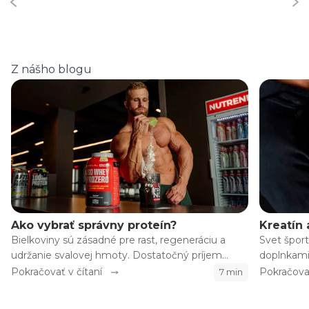
Z nášho blogu
Ako vybrať správny proteín?
Kreatín 
Bielkoviny sú zásadné pre rast, regeneráciu a
Svet šport
udržanie svalovej hmoty. Dostatočný príjem
doplnkami,
bielkovín je dôležitý pre celú populáciu, avšak u
sily, rýchl
Pokračovať v čítaní
Pokračovať
7 min
športovcov je ich príjem obzvlášť dôležitý pre
zníženie t
výkon a doplnenie esenciálnych aminokyselín.
množstvo ď