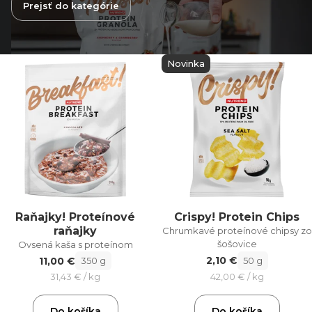
Prejsť do kategórie
Novinka
Raňajky! Proteínové
Crispy! Protein Chips
raňajky
Chrumkavé proteínové chipsy zo
šošovice
Ovsená kaša s proteínom
2,10 €
11,00 €
50 g
350 g
42,00 € / kg
31,43 € / kg
Do košíka
Do košíka