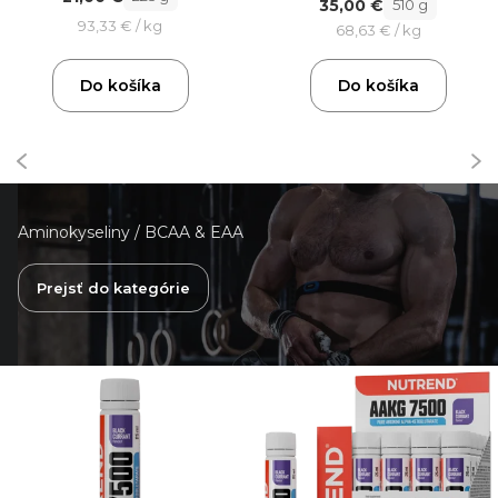
35,00 €
510 g
93,33 € / kg
68,63 € / kg
Do košíka
Do košíka
Aminokyseliny / BCAA & EAA
Prejsť do kategórie