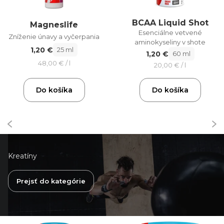
BCAA Liquid Shot
Magneslife
Esenciálne vetvené
Zníženie únavy a vyčerpania
aminokyseliny v shote
1,20 €
25 ml
1,20 €
60 ml
48,00 € / l
20,00 € / l
Do košíka
Do košíka
Kreatíny
Prejsť do kategórie