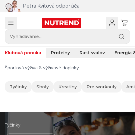
Kombinácia troch účinných látok ZMB k
nákupu nad 100 €
Vyhľadávanie...
Klubová ponuka
Proteíny
Rast svalov
Energia &
Športová výživa & výživové doplnky
Tyčinky
Shoty
Kreatíny
Pre-workouty
Ami
Tyčinky