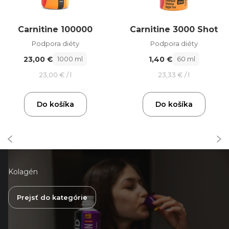
Carnitine 100000
Carnitine 3000 Shot
Podpora diéty
Podpora diéty
23,00 €
1,40 €
1000 ml
60 ml
23,00 € / l
23,33 € / l
Do košíka
Do košíka
Kolagén
Prejsť do kategórie