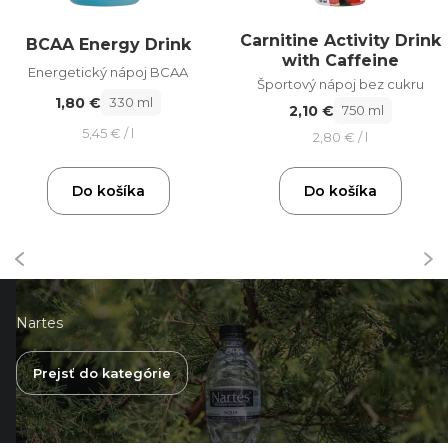
Carnitine Activity Drink
BCAA Energy Drink
with Caffeine
Energetický nápoj BCAA
Športový nápoj bez cukru
1,80 €
330 ml
2,10 €
750 ml
5,45 € / l
2,80 € / l
Do košíka
Do košíka
Nartes
Prejsť do kategórie