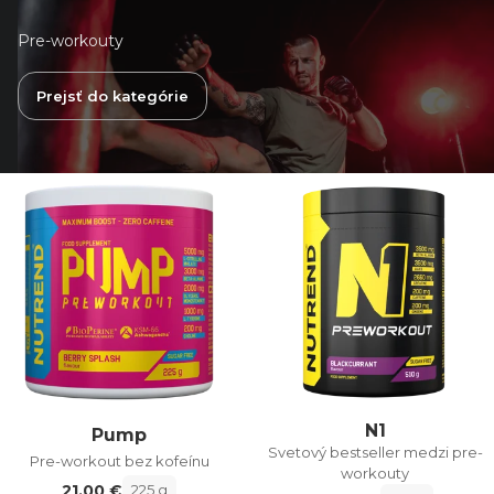
Pre-workouty
Prejsť do kategórie
N1
Pump
Svetový bestseller medzi pre-
Pre-workout bez kofeínu
workouty
21,00 €
225 g