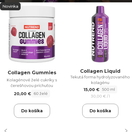
Novinka
Collagen Liquid
Collagen Gummies
Tekutá forma hydrolyzovaného
Kolagénové želé cukríky s
kolagénu
čerešňovou príchuťou
15,00 €
500 ml
20,00 €
60 želé
30,00 € / l
Do košíka
Do košíka