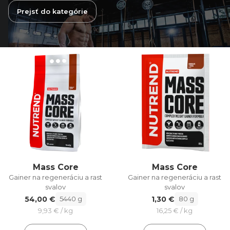
Prejsť do kategórie
Mass Core
Mass Core
Gainer na regeneráciu a rast
Gainer na regeneráciu a rast
svalov
svalov
54,00 €
1,30 €
5440 g
80 g
9,93 € / kg
16,25 € / kg