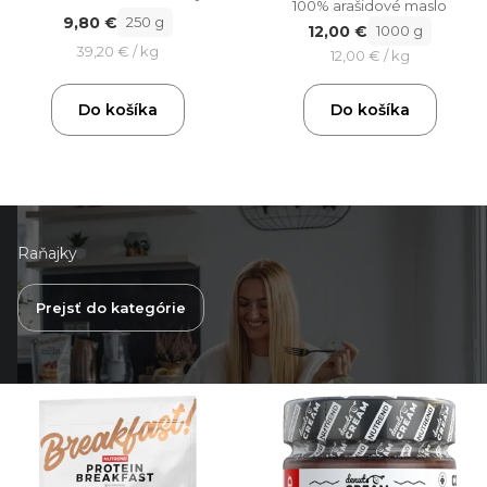
100% arašidové maslo
9,80 €
250 g
12,00 €
1000 g
39,20 € / kg
12,00 € / kg
Do košíka
Do košíka
Raňajky
Prejsť do kategórie