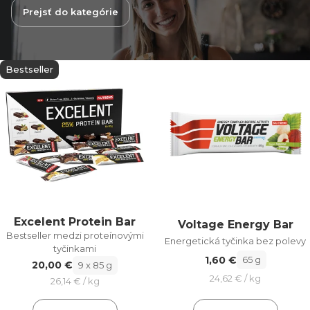
Prejsť do kategórie
Bestseller
Excelent Protein Bar
Voltage Energy Bar
Bestseller medzi proteínovými
Energetická tyčinka bez polevy
tyčinkami
1,60 €
65 g
20,00 €
9 x 85 g
24,62 € / kg
26,14 € / kg