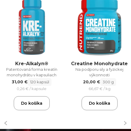
Kre-Alkalyn®
Creatine Monohydrate
Patentovaná forma kreatín
Na podporu sily a fyzickej
monohydrátu v kapsuliach
výkonnosti
31,00 €
20,00 €
120 kapsúl
300 g
0,26 € / kapsule
66,67 € / kg
Do košíka
Do košíka