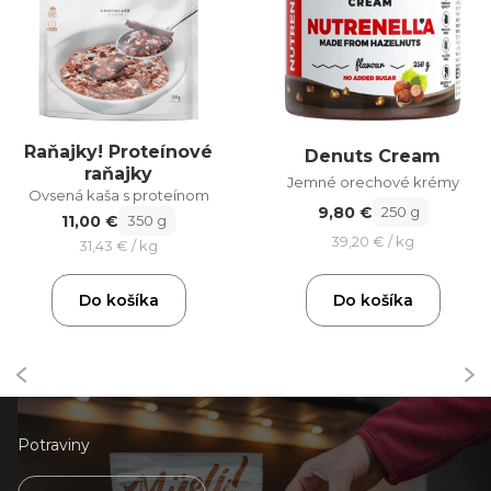
Raňajky! Proteínové
Denuts Cream
raňajky
Jemné orechové krémy
Ovsená kaša s proteínom
9,80 €
250 g
11,00 €
350 g
39,20 € / kg
31,43 € / kg
Do košíka
Do košíka
Potraviny