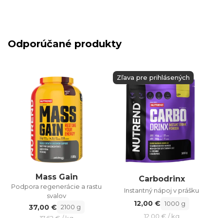
Odporúčané produkty
Zľava pre prihlásených
Mass Gain
Carbodrinx
Podpora regenerácie a rastu
Instantný nápoj v prášku
svalov
12,00 €
1000 g
37,00 €
2100 g
12,00 € / kg