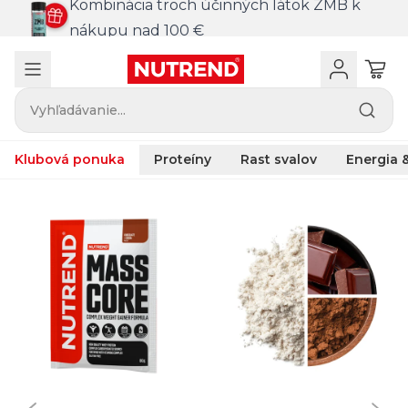
Kombinácia troch účinných látok ZMB k
nákupu nad 100 €
Vyhľadávanie...
Klubová ponuka
Proteíny
Rast svalov
Energia &