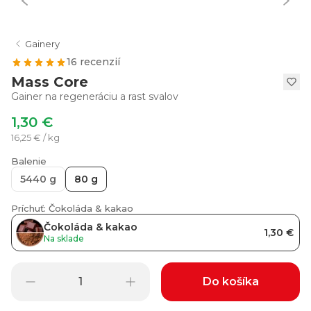
Gainery
16 recenzií
Mass Core
Gainer na regeneráciu a rast svalov
1,30 €
16,25 € / kg
Balenie
5440 g
80 g
Príchuť: Čokoláda & kakao
Čokoláda & kakao
1,30 €
Na sklade
Do košíka