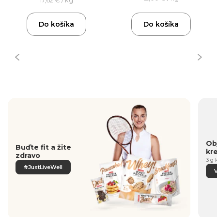
17,62 € / kg
Do košíka
Do košíka
Obj
Buďte fit a žite
kr
zdravo
3 g 
#JustLiveWell