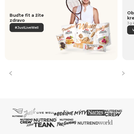
Obj
Buďte fit a žite
kr
zdravo
3 g 
#JustLiveWell