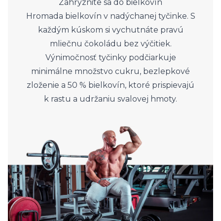
Zahryznite sa do bielkovín
Hromada bielkovín v nadýchanej tyčinke. S
každým kúskom si vychutnáte pravú
mliečnu čokoládu bez výčitiek.
Výnimočnosť tyčinky podčiarkuje
minimálne množstvo cukru, bezlepkové
zloženie a 50 % bielkovín, ktoré prispievajú
k rastu a udržaniu svalovej hmoty.