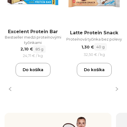
Excelent Protein Bar
Latte Protein Snack
Bestseller medzi proteínovými
Proteínová tyčinka bez polevy
tyčinkami
1,30 €
40 g
2,10 €
85 g
32,50 € / kg
24,71 € / kg
Do košíka
Do košíka