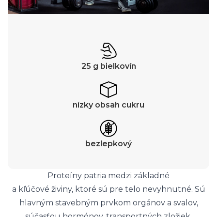
25 g bielkovín
nízky obsah cukru
bezlepkový
Proteíny patria medzi základné
a kľúčové živiny, ktoré sú pre telo nevyhnutné. Sú
hlavným stavebným prvkom orgánov a svalov,
súčasťou hormónov, transportných zložiek,