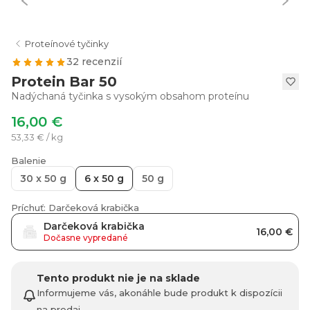
Proteínové tyčinky
32 recenzií
Protein Bar 50
Nadýchaná tyčinka s vysokým obsahom proteínu
16,00 €
53,33 € / kg
Balenie
30 x 50 g
6 x 50 g
50 g
Príchuť: Darčeková krabička
Darčeková krabička
16,00 €
Dočasne vypredané
Tento produkt nie je na sklade
Informujeme vás, akonáhle bude produkt k dispozícii
na predaj