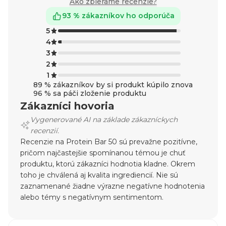
Ako zbierame recenzie?
93 % zákazníkov ho odporúča
5
4
3
2
1
89 % zákazníkov by si produkt kúpilo znova
96 % sa páči zloženie produktu
Zákazníci hovoria
Vygenerované AI na základe zákazníckych
recenzií.
Recenzie na Protein Bar 50 sú prevažne pozitívne,
pričom najčastejšie spomínanou témou je chuť
produktu, ktorú zákazníci hodnotia kladne. Okrem
toho je chválená aj kvalita ingrediencií. Nie sú
zaznamenané žiadne výrazne negatívne hodnotenia
alebo témy s negatívnym sentimentom.