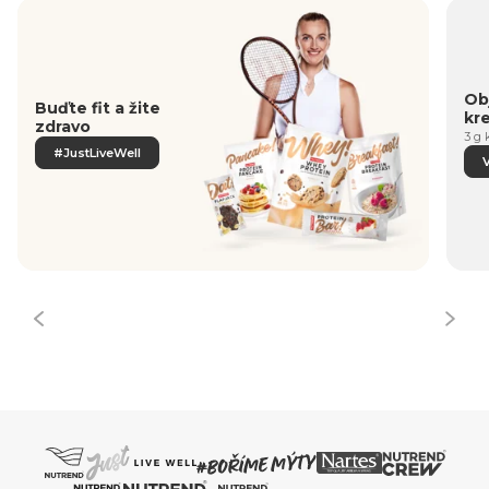
Obj
Buďte fit a žite
kr
zdravo
3 g 
#JustLiveWell