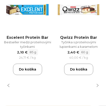
Excelent Protein Bar
Qwizz Protein Bar
Bestseller medzi proteínovými
Tyčinka s proteínovými
tyčinkami
lupienkami a karamelom
2,10 €
2,40 €
85 g
60 g
24,71 € / kg
40,00 € / kg
Do košíka
Do košíka