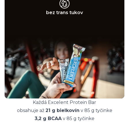
bez trans tukov
Každá Excelent Protein Bar
obsahuje až
21 g bielkovín
v 85 g tyčinke
3,2 g BCAA
v 85 g tyčinke