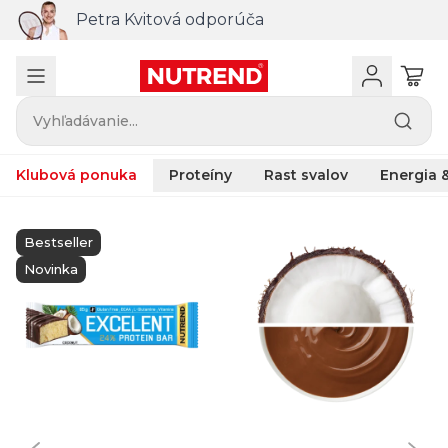
Petra Kvitová odporúča
Vyhľadávanie...
Klubová ponuka
Proteíny
Rast svalov
Energia &
Bestseller
Novinka