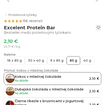
Proteínové tyčinky
156 recenzií
Excelent Protein Bar
Bestseller medzi proteínovými tyčinkami
2,10 €
24,71 € / kg
Balenie
18 x 85 g
30 x 40 g
9 x 85 g
85 g
40 g
Príchuť: Kokos v mliečnej čokoláde
Kokos v mliečnej čokoláde
2,10 €
Na sklade
Dubajská čokoláda v mliečnej čokoláde
2,10 €
Na sklade
Čierne ríbezle s brusnicami v jogurtovej
2,10 €