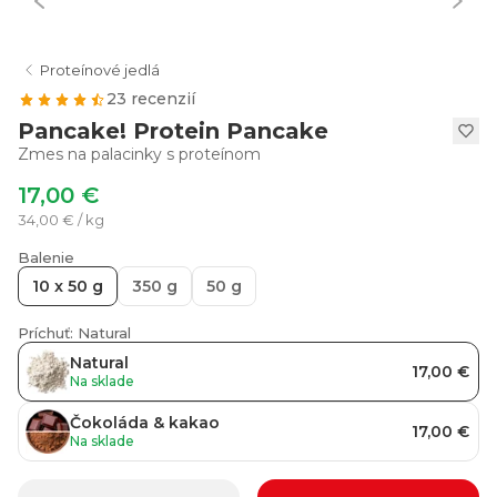
Proteínové jedlá
23 recenzií
Pancake! Protein Pancake
Zmes na palacinky s proteínom
17,00 €
34,00 € / kg
Balenie
10 x 50 g
350 g
50 g
Príchuť: Natural
Natural
17,00 €
Na sklade
Čokoláda & kakao
17,00 €
Na sklade