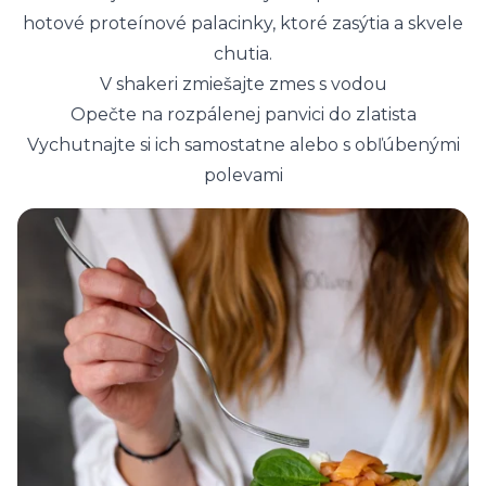
hotové proteínové palacinky, ktoré zasýtia a skvele
chutia.
V shakeri zmiešajte zmes s vodou
Opečte na rozpálenej panvici do zlatista
Vychutnajte si ich samostatne alebo s obľúbenými
polevami