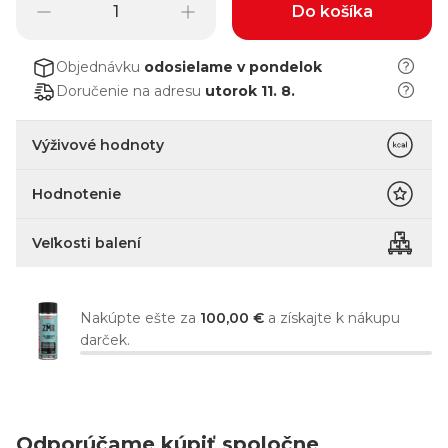
Do košíka
Objednávku
odosielame
v pondelok
Doručenie na adresu
utorok 11. 8.
Výživové hodnoty
Hodnotenie
Veľkosti balení
Nakúpte ešte za
100,00 €
a získajte k nákupu
darček.
Odporúčame kúpiť spoločne