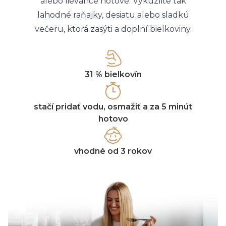
alebo lievance hotové. Vykúzlite tak
lahodné raňajky, desiatu alebo sladkú
večeru, ktorá zasýti a doplní bielkoviny.
31 % bielkovín
stačí pridať vodu, osmažiť a za 5 minút
hotovo
vhodné od 3 rokov