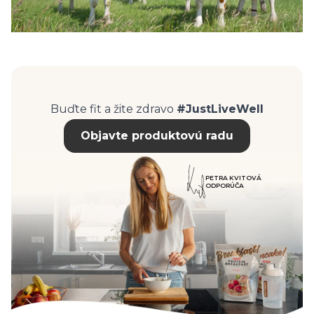
Buďte fit a žite zdravo
#JustLiveWell
Objavte produktovú radu
PETRA KVITOVÁ
ODPORÚČA