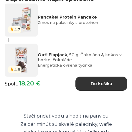
Pancake! Protein Pancake
Zmes na palacinky s proteínom
4.7
Oat! Flapjack
, 50 g, Čokoláda & kokos v
horkej čokoláde
Energetická ovsená tyčinka
4.8
18,20 €
Spolu
Do košíka
Stačí pridať vodu a hodiť na panvicu
Za pár minút sú skvelé palacinky, wafle