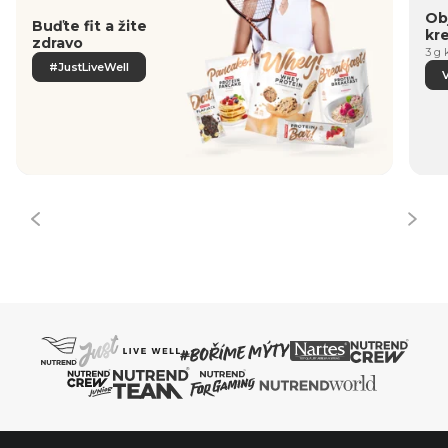
Obj
Buďte fit a žite
kr
zdravo
3 g 
#JustLiveWell