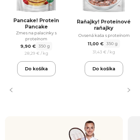
Pancake! Protein
Raňajky! Proteínové
Pancake
raňajky
Zmes na palacinky s
Ovsená kaša s proteínom
proteínom
11,00 €
350 g
9,90 €
350 g
31,43 € / kg
28,29 € / kg
Do košíka
Do košíka