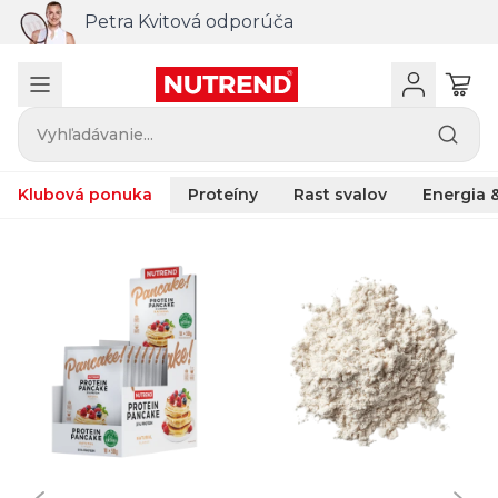
Kombinácia troch účinných látok ZMB k
nákupu nad 100 €
Vyhľadávanie...
Klubová ponuka
Proteíny
Rast svalov
Energia &