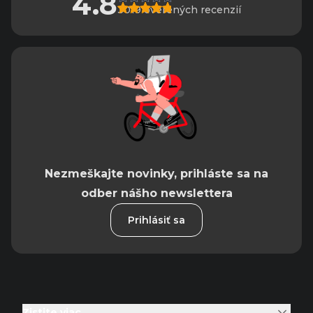
4.8
3019 overených recenzií
Nezmeškajte novinky, prihláste sa na
odber nášho newslettera
Prihlásiť sa
Zistite viac