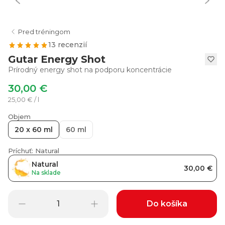
Pred tréningom
13 recenzií
Gutar Energy Shot
Prírodný energy shot na podporu koncentrácie
30,00 €
25,00 € / l
Objem
20 x 60 ml
60 ml
Príchuť: Natural
Natural
30,00 €
Na sklade
Do košíka