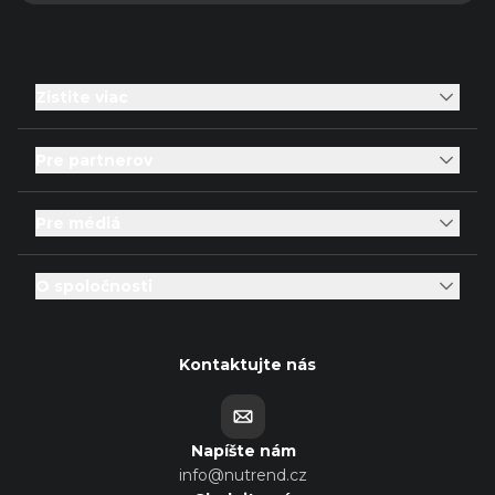
Zistite viac
Pre partnerov
Pre médiá
O spoločnosti
Kontaktujte nás
Napíšte nám
info@nutrend.cz