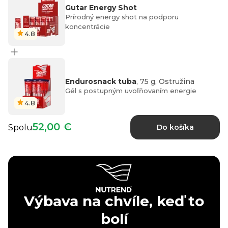
Gutar Energy Shot
Prírodný energy shot na podporu
koncentrácie
4.8
Endurosnack tuba
, 75 g, Ostružina
Gél s postupným uvoľňovaním energie
4.8
52,00 €
Spolu
Do košíka
Výbava na chvíle, keď to
bolí