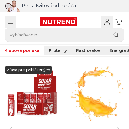
Petra Kvitová odporúča
Vyhľadávanie...
Klubová ponuka
Proteíny
Rast svalov
Energia &
Zľava pre prihlásených