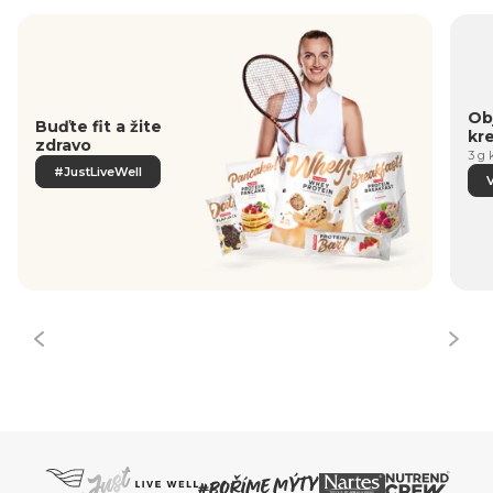
Obj
Buďte fit a žite
kr
zdravo
3 g 
#JustLiveWell