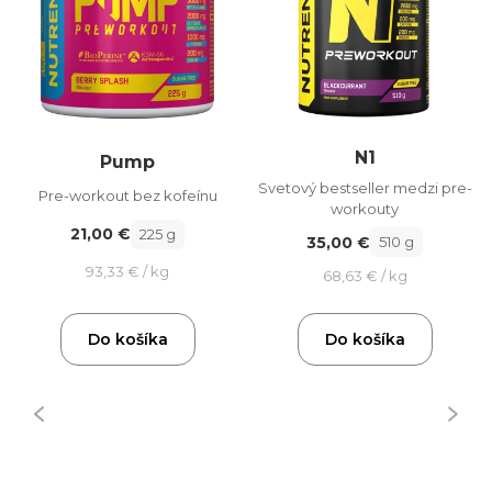
N1
Pump
Svetový bestseller medzi pre-
Pre-workout bez kofeínu
workouty
21,00 €
225 g
35,00 €
510 g
93,33 € / kg
68,63 € / kg
Do košíka
Do košíka