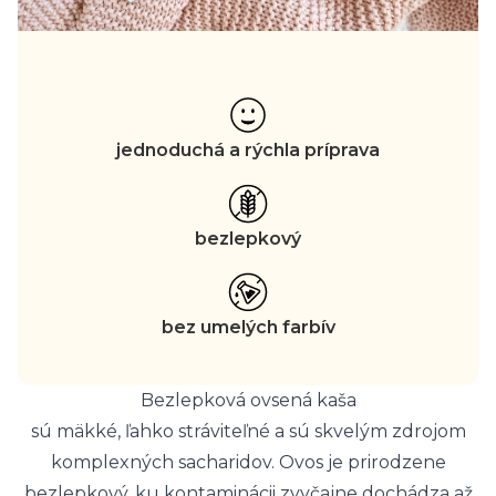
jednoduchá a rýchla príprava
bezlepkový
bez umelých farbív
Bezlepková ovsená kaša
sú mäkké, ľahko stráviteľné a sú skvelým zdrojom
komplexných sacharidov. Ovos je prirodzene
bezlepkový, ku kontaminácii zvyčajne dochádza až