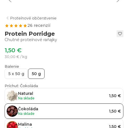
Proteínové občerstvenie
26 recenzií
Protein Porridge
Chutné proteínové raňajky
1,50 €
30,00 € / kg
Balenie
5 x 50 g
50 g
Príchuť: Čokoláda
Natural
1,50 €
Na sklade
Čokoláda
1,50 €
Na sklade
Malina
1,50 €