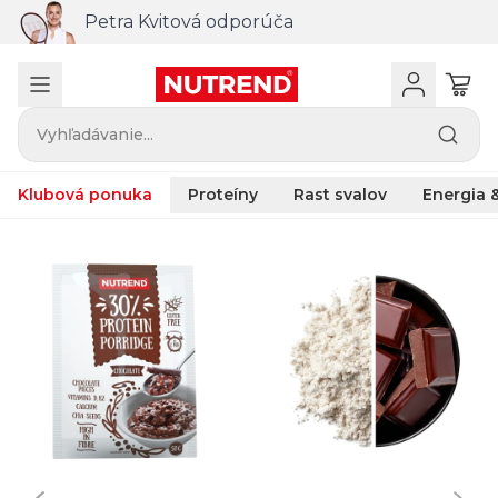
Petra Kvitová odporúča
Vyhľadávanie...
Klubová ponuka
Proteíny
Rast svalov
Energia &