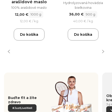
arašidové maslo
Hydrolyzovaná hovädzia
bielkovina
100% arašidové maslo
36,00 €
12,00 €
900 g
1000 g
40,00 € / kg
12,00 € / kg
Do košíka
Do košíka
Obj
Buďte fit a žite
kr
zdravo
3 g 
#JustLiveWell