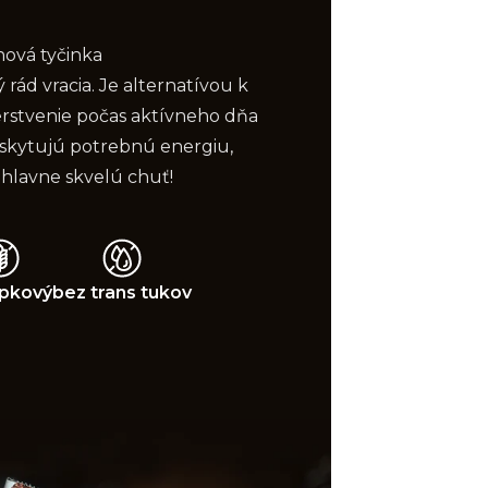
nová tyčinka
rád vracia. Je alternatívou k
rstvenie počas aktívneho dňa
poskytujú potrebnú energiu,
 hlavne skvelú chuť!
pkový
bez trans tukov