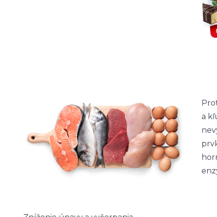
Pro
a kľ
nev
prv
hor
enz