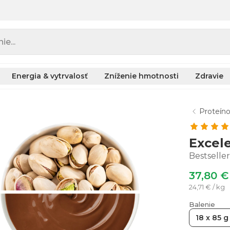
e...
Energia & vytrvalosť
Zníženie hmotnosti
Zdravie
Proteíno
Excele
Bestselle
37,80 €
24,71 € / kg
Balenie
18 x 85 g