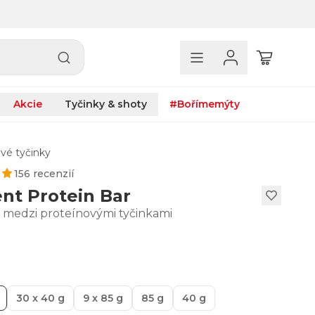
Akcie
Tyčinky & shoty
#Bořímemýty
vé tyčinky
156 recenzií
nt Protein Bar
r medzi proteínovými tyčinkami
30 x 40 g
9 x 85 g
85 g
40 g