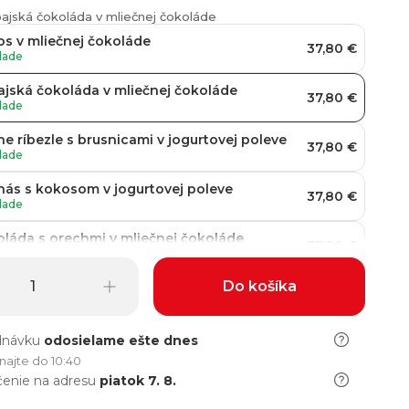
bajská čokoláda v mliečnej čokoláde
s v mliečnej čokoláde
37,80 €
lade
jská čokoláda v mliečnej čokoláde
37,80 €
lade
ne ríbezle s brusnicami v jogurtovej poleve
37,80 €
lade
ás s kokosom v jogurtovej poleve
37,80 €
lade
láda s orechmi v mliečnej čokoláde
37,80 €
lade
Do košíka
dový koláč v mliečnej čokoláde
37,80 €
lade
tka s papájou v jogurtovej poleve
dnávku
odosielame
ešte dnes
37,80 €
lade
najte do 10:40
enie na adresu
piatok 7. 8.
ipán s mandľami v mliečnej čokoláde
37,80 €
lade