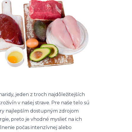
aridy, jeden z troch najdôležitejších
oživín v našej strave. Pre naše telo sú
ry najlepším dostupným zdrojom
gie, preto je vhodné myslieť na ich
lnenie počas intenzívnej alebo