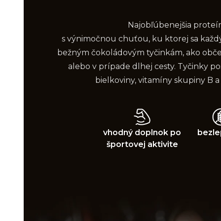
Najobľúbenejšia proteí
s výnimočnou chuťou, ku ktorej sa každý 
bežným čokoládovým tyčinkám, ako obče
alebo v prípade dlhej cesty. Tyčinky 
bielkoviny, vitamíny skupiny B a
vhodný doplnok po
bezle
športovej aktivite