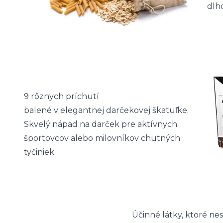
dlho
9 rôznych príchutí
balené v elegantnej darčekovej škatuľke.
Skvelý nápad na darček pre aktívnych
športovcov alebo milovníkov chutných
tyčiniek.
Účinné látky, ktoré n