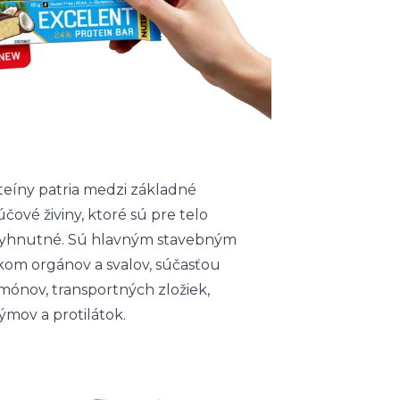
teíny patria medzi základné
účové živiny, ktoré sú pre telo
yhnutné. Sú hlavným stavebným
kom orgánov a svalov, súčasťou
mónov, transportných zložiek,
ýmov a protilátok.