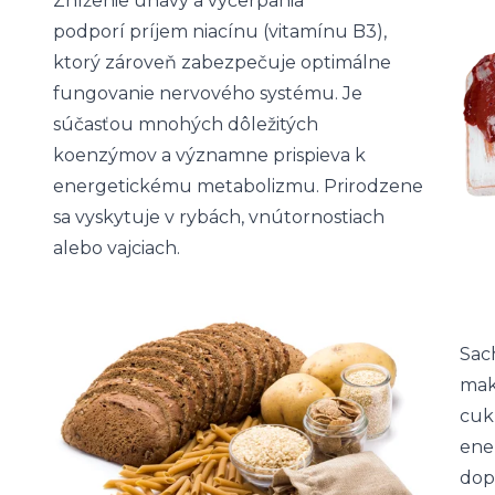
Zníženie únavy a vyčerpania
podporí príjem niacínu (vitamínu B3),
ktorý zároveň zabezpečuje optimálne
fungovanie nervového systému. Je
súčasťou mnohých dôležitých
koenzýmov a významne prispieva k
energetickému metabolizmu. Prirodzene
sa vyskytuje v rybách, vnútornostiach
alebo vajciach.
Sach
makr
cuk
ener
dop