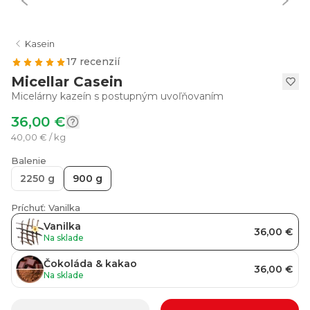
Kasein
17 recenzií
Micellar Casein
Micelárny kazeín s postupným uvoľňovaním
36,00 €
40,00 € / kg
Balenie
2250 g
900 g
Príchuť: Vanilka
Vanilka
36,00 €
Na sklade
Čokoláda & kakao
36,00 €
Na sklade