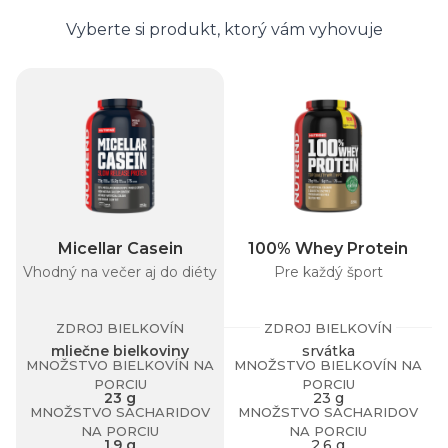
Vyberte si produkt, ktorý vám vyhovuje
Micellar Casein
100% Whey Protein
Vhodný na večer aj do diéty
Pre každý šport
Pr
ZDROJ BIELKOVÍN
ZDROJ BIELKOVÍN
mliečne bielkoviny
srvátka
MNOŽSTVO BIELKOVÍN NA
MNOŽSTVO BIELKOVÍN NA
PORCIU
PORCIU
23 g
23 g
MNOŽSTVO SACHARIDOV
MNOŽSTVO SACHARIDOV
NA PORCIU
NA PORCIU
1,9 g
2,6 g