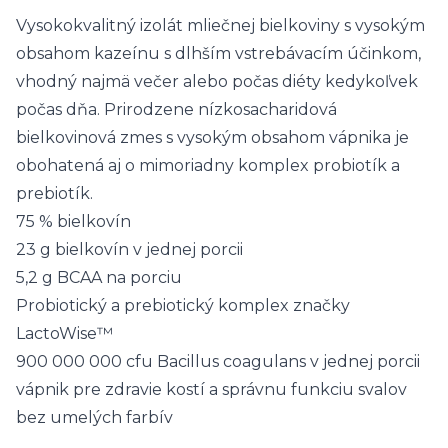
Vysokokvalitný izolát mliečnej bielkoviny s vysokým
obsahom kazeínu s dlhším vstrebávacím účinkom,
vhodný najmä večer alebo počas diéty kedykoľvek
počas dňa. Prirodzene nízkosacharidová
bielkovinová zmes s vysokým obsahom vápnika je
obohatená aj o mimoriadny komplex probiotík a
prebiotík.
75 % bielkovín
23 g bielkovín v jednej porcii
5,2 g BCAA na porciu
Probiotický a prebiotický komplex značky
LactoWise™
900 000 000 cfu Bacillus coagulans v jednej porcii
vápnik pre zdravie kostí a správnu funkciu svalov
bez umelých farbív