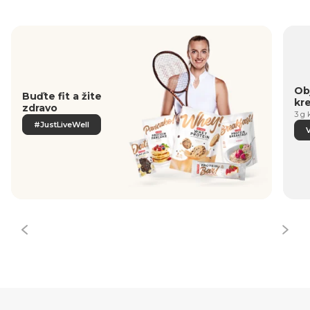
Obj
Buďte fit a žite
kr
zdravo
3 g 
#JustLiveWell