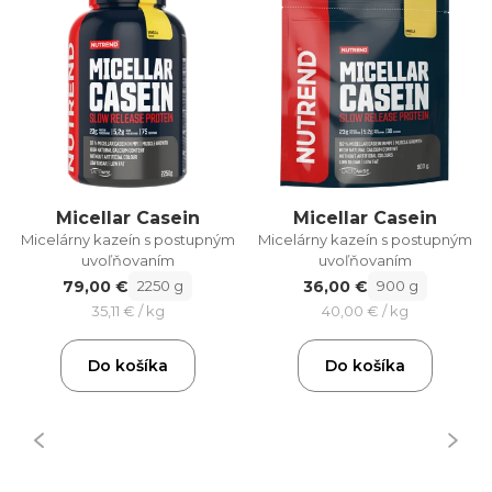
Micellar Casein
Micellar Casein
Micelárny kazeín s postupným
Micelárny kazeín s postupným
uvoľňovaním
uvoľňovaním
79,00 €
36,00 €
2250 g
900 g
35,11 € / kg
40,00 € / kg
Do košíka
Do košíka