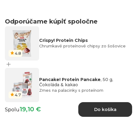
Odporúčame kúpiť spoločne
Crispy! Protein Chips
Chrumkavé proteínové chipsy zo šošovice
4.8
Pancake! Protein Pancake
, 50 g,
Čokoláda & kakao
Zmes na palacinky s proteínom
4.7
19,10 €
Spolu
Do košíka