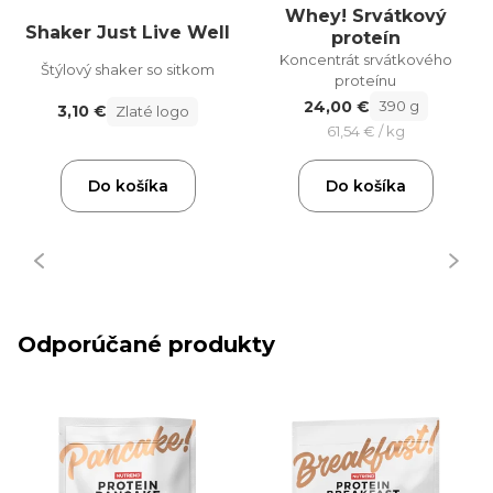
Whey! Srvátkový
Shaker Just Live Well
proteín
Koncentrát srvátkového
Štýlový shaker so sitkom
proteínu
24,00 €
390 g
3,10 €
Zlaté logo
61,54 € / kg
Do košíka
Do košíka
Odporúčané produkty