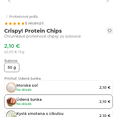
Proteínové jedlá
5 recenzií
Crispy! Protein Chips
Chrumkavé proteínové chipsy zo šošovice
2,10 €
42,00 € / kg
Balenie
50 g
Príchuť: Údená šunka
Morská soľ
2,10 €
Na sklade
Údená šunka
2,10 €
Na sklade
Kyslá smotana s cibuľou
2,10 €