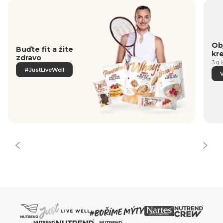
Obj
Buďte fit a žite
kr
zdravo
3 g 
#JustLiveWell