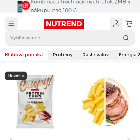
Kombinácia troch účinných látok ZMB k
nákupu nad 100 €
Vyhľadávanie...
Klubová ponuka
Proteíny
Rast svalov
Energia &
Novinka