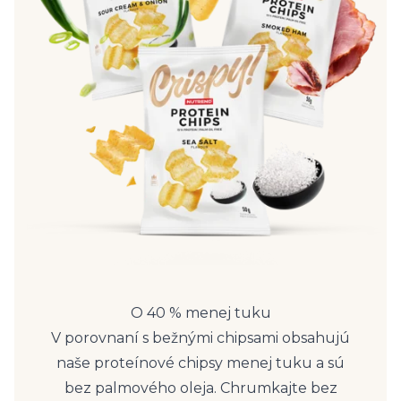
O 40 % menej tuku
V porovnaní s bežnými chipsami obsahujú
naše proteínové chipsy menej tuku a sú
bez palmového oleja. Chrumkajte bez