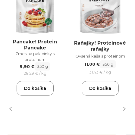
Pancake! Protein
Raňajky! Proteínové
Pancake
raňajky
Zmes na palacinky s
Ovsená kaša s proteínom
proteínom
11,00 €
350 g
9,90 €
350 g
31,43 € / kg
28,29 € / kg
Do košíka
Do košíka