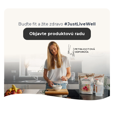
Buďte fit a žite zdravo
#JustLiveWell
Objavte produktovú radu
PETRA KVITOVÁ
ODPORÚČA