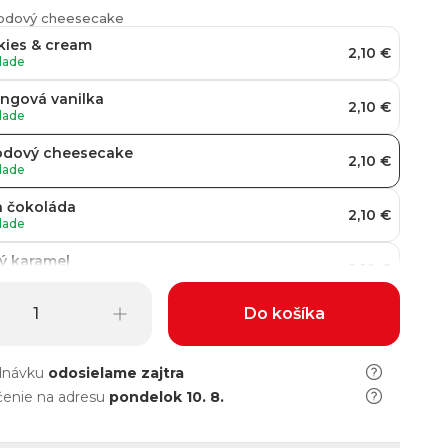
ahodový cheesecake
kies & cream
2,10 €
lade
ngová vanilka
2,10 €
lade
odový cheesecake
2,10 €
lade
a čokoláda
2,10 €
lade
ý karamel
2,10 €
lade
Do košíka
oládové brownies
2,10 €
lade
dnávku
odosielame
zajtra
enie na adresu
pondelok 10. 8.