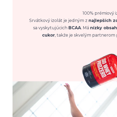
100% prémiový i
Srvátkový izolát je jedným z
najlepších z
sa vyskytujúcich
BCAA
. Má
nízky obsah
cukor
, takže je skvelým partnerom p