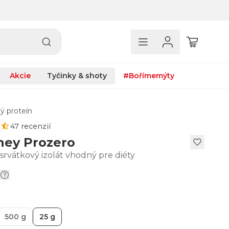
Akcie
Tyčinky & shoty
#Bořímemýty
ý proteín
47 recenzií
hey Prozero
srvátkový izolát vhodný pre diéty
500 g
25 g