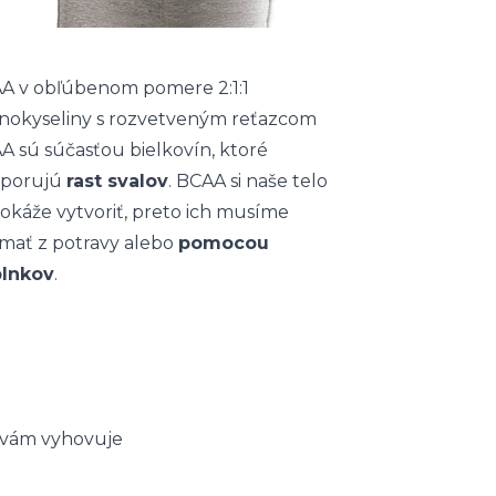
A v obľúbenom pomere 2:1:1
nokyseliny s rozvetveným reťazcom
A sú súčasťou bielkovín, ktoré
porujú
rast svalov
. BCAA si naše telo
okáže vytvoriť, preto ich musíme
jímať z potravy alebo
pomocou
lnkov
.
ý vám vyhovuje