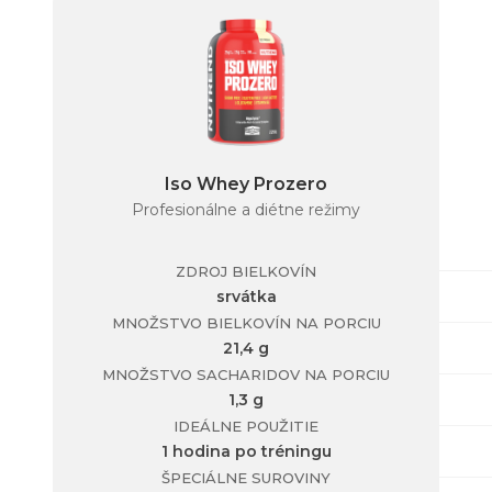
Iso Whey Prozero
Profesionálne a diétne režimy
ZDROJ BIELKOVÍN
srvátka
MNOŽSTVO BIELKOVÍN NA PORCIU
21,4 g
MNOŽSTVO SACHARIDOV NA PORCIU
1,3 g
IDEÁLNE POUŽITIE
1 hodina po tréningu
ŠPECIÁLNE SUROVINY