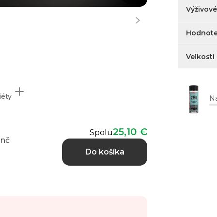
Výživov
Hodnote
Veľkosti
iéty
Na
25,10 €
Spolu
anč
Do košíka