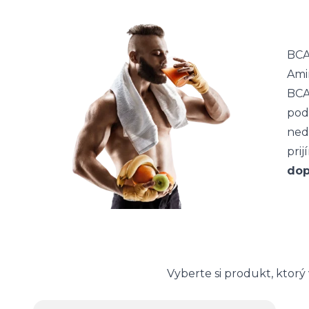
BCA
Ami
BCA
pod
ned
pri
dop
Vyberte si produkt, ktor