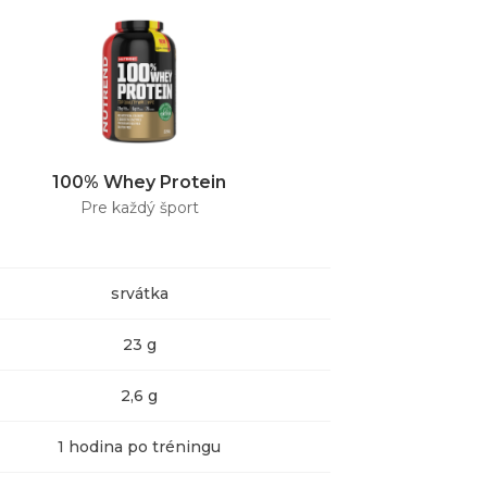
100% Whey Protein
After T
Pre každý šport
Podpo
srvátka
23 g
2,6 g
1 hodina po tréningu
ihne