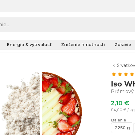
e...
Energia & vytrvalosť
Zníženie hmotnosti
Zdravie
Srvátkov
Iso W
Prémiový 
2,10 €
84,00 € / kg
Balenie
2250 g