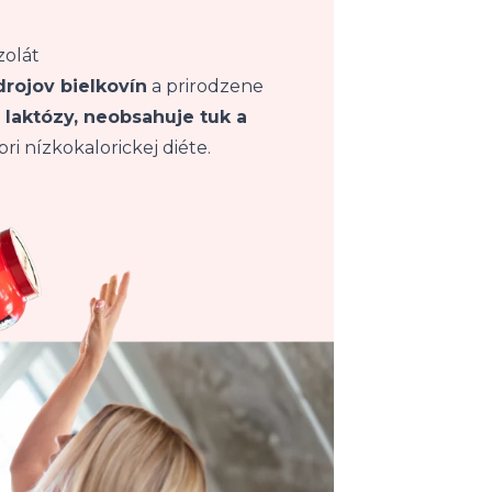
zolát
drojov bielkovín
a prirodzene
 laktózy, neobsahuje tuk a
ri nízkokalorickej diéte.