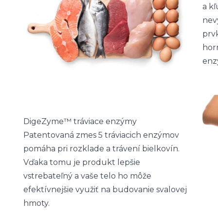
a kľ
nev
prv
hor
enz
DigeZyme™ tráviace enzýmy
Patentovaná zmes 5 tráviacich enzýmov
pomáha pri rozklade a trávení bielkovín.
Vďaka tomu je produkt lepšie
vstrebateľný a vaše telo ho môže
efektívnejšie využiť na budovanie svalovej
hmoty.