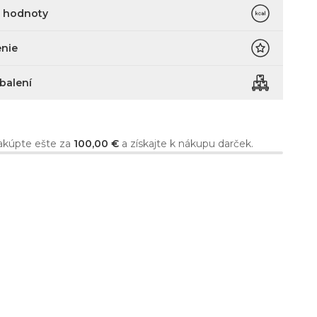
é hodnoty
nie
 balení
kúpte ešte za
100,00 €
a získajte k nákupu darček.