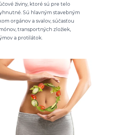
účové živiny, ktoré sú pre telo
yhnutné. Sú hlavným stavebným
kom orgánov a svalov, súčasťou
mónov, transportných zložiek,
ýmov a protilátok.