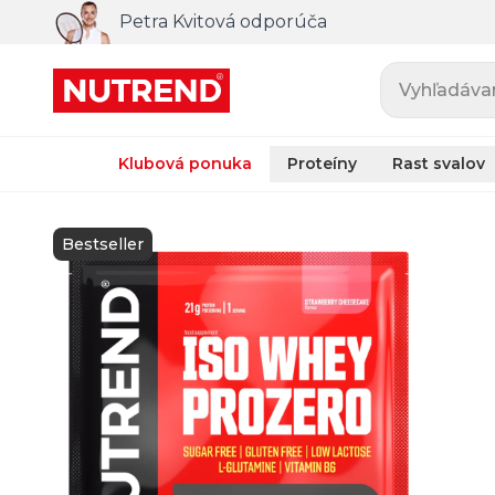
Petra Kvitová odporúča
Vyhľadávani
Klubová ponuka
Proteíny
Rast svalov
Bestseller