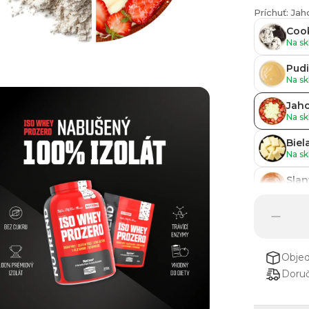
Príchuť: J
Coo
Na sk
Pudi
Na sk
Jah
Na sk
Biel
Na sk
Slan
Na sk
Čok
Na sk
Obje
Doruč