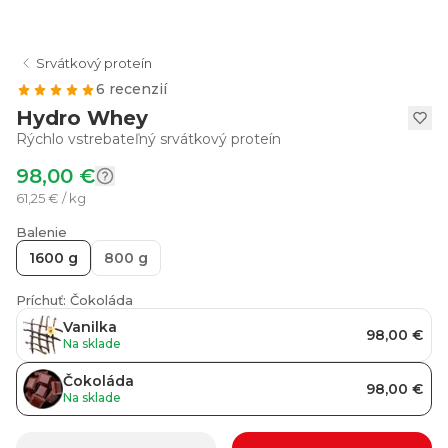
Srvátkový proteín
6 recenzií
Hydro Whey
Rýchlo vstrebateľný srvátkový proteín
98,00 €
61,25 € / kg
Balenie
1600 g
800 g
Príchuť: Čokoláda
Vanilka
98,00 €
Na sklade
Čokoláda
98,00 €
Na sklade