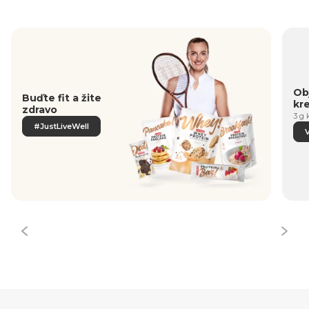
Obj
Buďte fit a žite
kr
zdravo
3 g 
#JustLiveWell