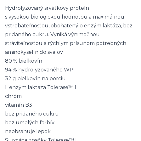
Hydrolyzovaný srvátkový proteín
s vysokou biologickou hodnotou a maximálnou
vstrebateľnosťou, obohatený o enzým laktáza, bez
pridaného cukru. Vyniká výnimočnou
stráviteľnosťou a rýchlym prísunom potrebných
aminokyselín do svalov.
80 % bielkovín
94 % hydrolyzovaného WPI
32 g bielkovín na porciu
L enzým laktáza Tolerase™ L
chróm
vitamín B3
bez pridaného cukru
bez umelých farbív
neobsahuje lepok
Surovina značky Tolerase™ L