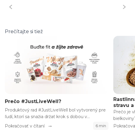
Prečítajte si tiež
Rastlinn
Prečo #JustLiveWell?
stravu a
Produktový rad #JustLiveWell bol vytvorený pre
Prečo je v
ľudí, ktorí sa snažia držať krok s dobou v
bielkoviny
uponáhľanom svete a zároveň sa snažia o zdravý
Pokračovať v čítaní
Pokračovať
6 min
životný štýl.