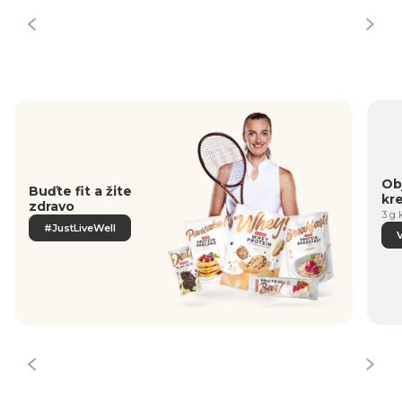
Obj
Buďte fit a žite
kr
zdravo
3 g 
#JustLiveWell