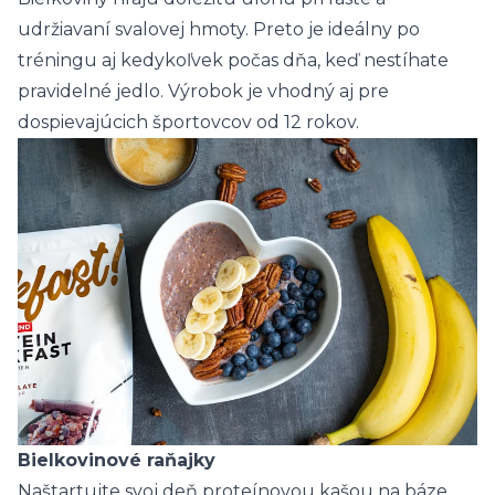
udržiavaní svalovej hmoty. Preto je ideálny po
tréningu aj kedykoľvek počas dňa, keď nestíhate
pravidelné jedlo. Výrobok je vhodný aj pre
dospievajúcich športovcov od 12 rokov.
Bielkovinové raňajky
Naštartujte svoj deň proteínovou kašou na báze