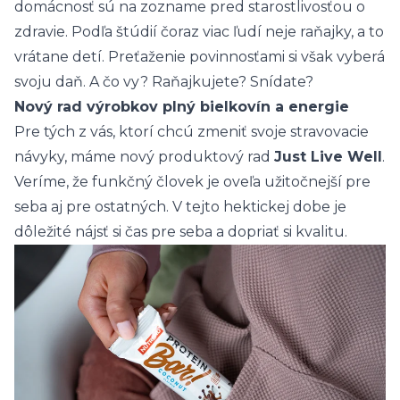
domácnosť sú na zozname pred starostlivosťou o
zdravie. Podľa štúdií čoraz viac ľudí neje raňajky, a to
vrátane detí. Preťaženie povinnosťami si však vyberá
svoju daň. A čo vy? Raňajkujete? Snídate?
Nový rad výrobkov plný bielkovín a energie
Pre tých z vás, ktorí chcú zmeniť svoje stravovacie
návyky, máme nový produktový rad
Just Live Well
.
Veríme, že funkčný človek je oveľa užitočnejší pre
seba aj pre ostatných. V tejto hektickej dobe je
dôležité nájsť si čas pre seba a dopriať si kvalitu.