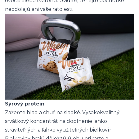
ovocia alebo tvarohu. Uvidíte, že tejto pochúťke
neodolajú ani vaše ratolesti.
Sýrový proteín
Zažeňte hlad a chuť na sladké. Vysokokvalitný
srvátkový koncentrát na doplnenie ľahko
stráviteľných a ľahko využiteľných bielkovín.
Bielkoviny hrajú dôležitú úlohu pri raste a