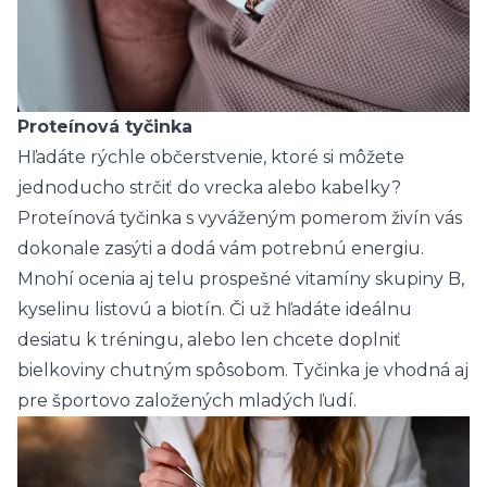
Proteínová tyčinka
Hľadáte rýchle občerstvenie, ktoré si môžete
jednoducho strčiť do vrecka alebo kabelky?
Proteínová tyčinka s vyváženým pomerom živín vás
dokonale zasýti a dodá vám potrebnú energiu.
Mnohí ocenia aj telu prospešné vitamíny skupiny B,
kyselinu listovú a biotín. Či už hľadáte ideálnu
desiatu k tréningu, alebo len chcete doplniť
bielkoviny chutným spôsobom. Tyčinka je vhodná aj
pre športovo založených mladých ľudí.