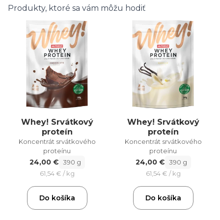
Produkty, ktoré sa vám môžu hodiť
Whey! Srvátkový
Whey! Srvátkový
proteín
proteín
Koncentrát srvátkového
Koncentrát srvátkového
proteínu
proteínu
24,00 €
24,00 €
390 g
390 g
61,54 € / kg
61,54 € / kg
Do košíka
Do košíka