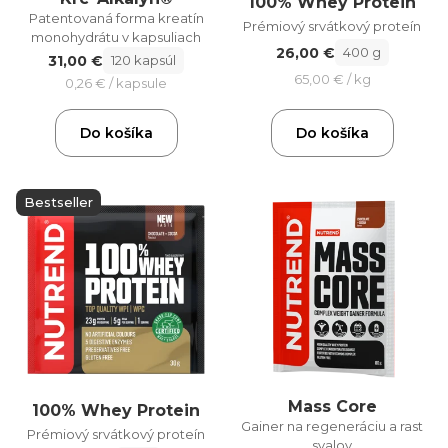
100% Whey Protein
Patentovaná forma kreatín
Prémiový srvátkový proteín
monohydrátu v kapsuliach
26,00 €
400 g
31,00 €
120 kapsúl
65,00 € / kg
0,26 € / kapsule
Do košíka
Do košíka
Bestseller
Mass Core
100% Whey Protein
Gainer na regeneráciu a rast
Prémiový srvátkový proteín
svalov