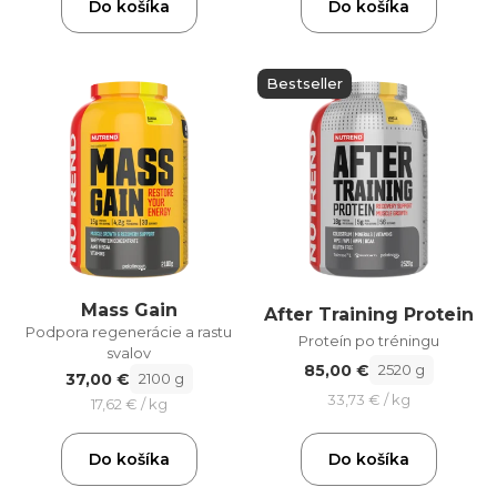
Do košíka
Do košíka
Bestseller
Mass Gain
After Training Protein
Podpora regenerácie a rastu
Proteín po tréningu
svalov
85,00 €
2520 g
37,00 €
2100 g
33,73 € / kg
17,62 € / kg
Do košíka
Do košíka