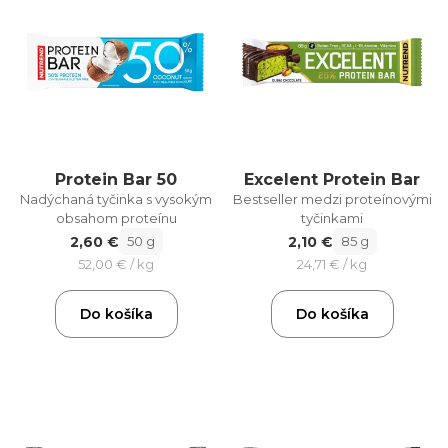
Protein Bar 50
Excelent Protein Bar
Nadýchaná tyčinka s vysokým
Bestseller medzi proteínovými
obsahom proteínu
tyčinkami
2,60 €
2,10 €
50 g
85 g
52,00 € / kg
24,71 € / kg
Do košíka
Do košíka