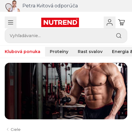
Petra Kvitová odporúča
Vyhľadávanie...
Klubová ponuka
Proteíny
Rast svalov
Energia &
Ciele