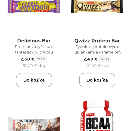
Delicious Bar
Qwizz Protein Bar
Proteínová tyčinka s
Tyčinka s proteínovými
fantastickou chuťou
lupienkami a karamelom
2,60 €
2,40 €
50 g
60 g
52,00 € / kg
40,00 € / kg
Do košíka
Do košíka