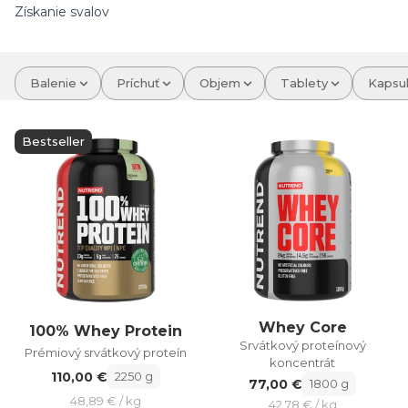
Získanie svalov
Balenie
Príchuť
Objem
Tablety
Kapsu
Bestseller
Whey Core
100% Whey Protein
Srvátkový proteínový
Prémiový srvátkový proteín
koncentrát
110,00 €
2250 g
77,00 €
1800 g
48,89 € / kg
42,78 € / kg