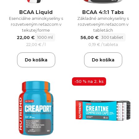
BCAA Liquid
BCAA 4:1:1 Tabs
Esenciálne aminokyseliny s
Základné aminokyseliny s
rozvetveným reťazcom v
rozvetveným reťazcom v
tekutej forme
tabletách
22,00 €
56,00 €
1000 ml
300 tabliet
22,00 € / l
0,19 € / tableta
Do košíka
Do košíka
-50 % na 2. ks