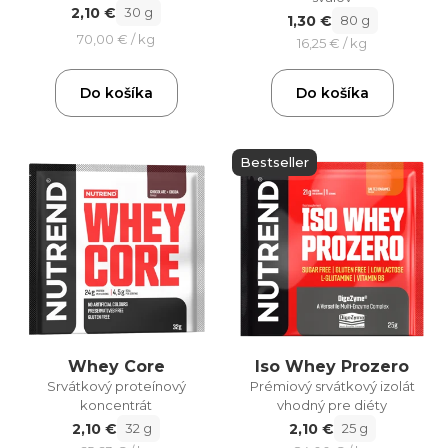
2,10 €
30 g
1,30 €
80 g
70,00 € / kg
16,25 € / kg
Do košíka
Do košíka
Bestseller
Whey Core
Iso Whey Prozero
Srvátkový proteínový
Prémiový srvátkový izolát
koncentrát
vhodný pre diéty
2,10 €
2,10 €
32 g
25 g