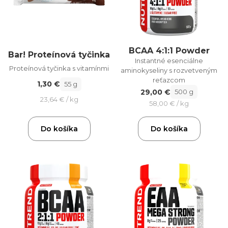
BCAA 4:1:1 Powder
Bar! Proteínová tyčinka
Instantné esenciálne
Proteínová tyčinka s vitamínmi
aminokyseliny s rozvetveným
reťazcom
1,30 €
55 g
29,00 €
500 g
23,64 € / kg
58,00 € / kg
Do košíka
Do košíka