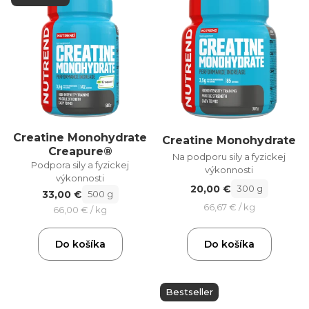
Creatine Monohydrate
Creatine Monohydrate
Creapure®
Na podporu sily a fyzickej
Podpora sily a fyzickej
výkonnosti
výkonnosti
20,00 €
300 g
33,00 €
500 g
66,67 € / kg
66,00 € / kg
Do košíka
Do košíka
Bestseller