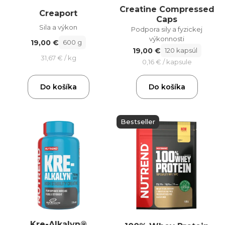
Creatine Compressed
Creaport
Caps
Sila a výkon
Podpora sily a fyzickej
výkonnosti
19,00 €
600 g
19,00 €
120 kapsúl
31,67 € / kg
0,16 € / kapsule
Do košíka
Do košíka
Bestseller
Kre-Alkalyn®