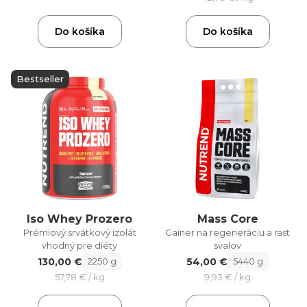
Do košíka
Do košíka
Bestseller
Iso Whey Prozero
Mass Core
Prémiový srvátkový izolát
Gainer na regeneráciu a rast
vhodný pre diéty
svalov
130,00 €
54,00 €
2250 g
5440 g
57,78 € / kg
9,93 € / kg