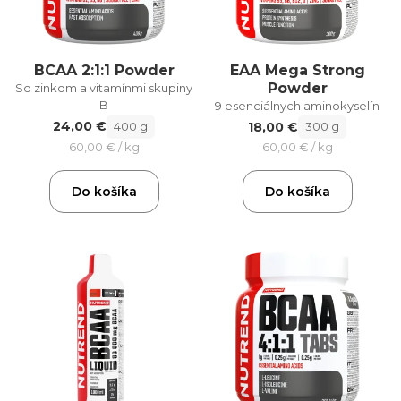
EAA Mega Strong
BCAA 2:1:1 Powder
Powder
So zinkom a vitamínmi skupiny
B
9 esenciálnych aminokyselín
24,00 €
18,00 €
400 g
300 g
60,00 € / kg
60,00 € / kg
Do košíka
Do košíka