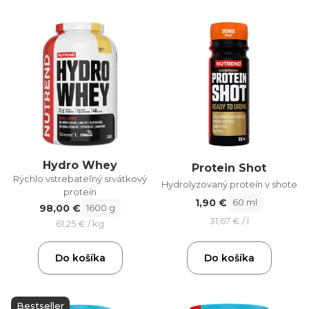
Hydro Whey
Protein Shot
Rýchlo vstrebateľný srvátkový
Hydrolyzovaný proteín v shote
proteín
1,90 €
60 ml
98,00 €
1600 g
31,67 € / l
61,25 € / kg
Do košíka
Do košíka
Bestseller