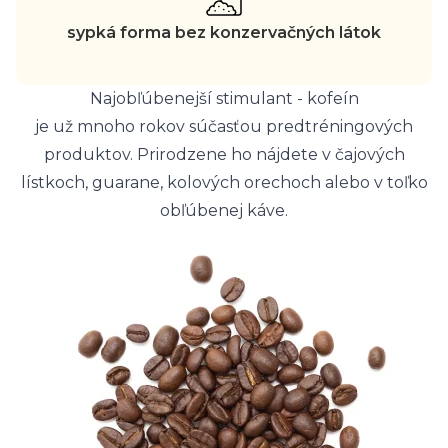
sypká forma bez konzervačných látok
Najobľúbenejší stimulant - kofeín
je už mnoho rokov súčasťou predtréningových
produktov. Prirodzene ho nájdete v čajových
lístkoch, guarane, kolových orechoch alebo v toľko
obľúbenej káve.