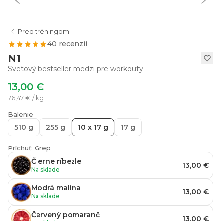
Pred tréningom
40 recenzií
N1
Svetový bestseller medzi pre-workouty
13,00 €
76,47 € / kg
Balenie
510 g
255 g
10 x 17 g
17 g
Príchuť: Grep
Čierne ríbezle
13,00 €
Na sklade
Modrá malina
13,00 €
Na sklade
Červený pomaranč
13,00 €