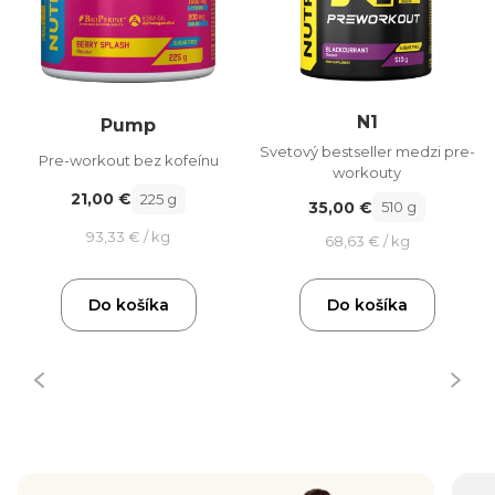
N1
Pump
Svetový bestseller medzi pre-
Pre-workout bez kofeínu
workouty
21,00 €
225 g
35,00 €
510 g
93,33 € / kg
68,63 € / kg
Do košíka
Do košíka