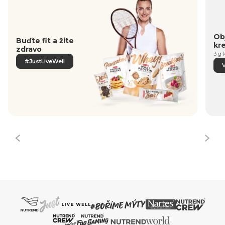
Obj
Buďte fit a žite
kr
zdravo
3 g 
#JustLiveWell