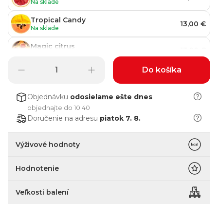
Na sklade
Tropical Candy
13,00 €
Na sklade
Magic citrus
13,00 €
Na sklade
Do košíka
Grep
13,00 €
Na sklade
Objednávku
odosielame
ešte dnes
objednajte do 10:40
Doručenie na adresu
piatok 7. 8.
Výživové hodnoty
Hodnotenie
Veľkosti balení