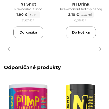
N1 Shot
N1 Drink
Pre-workout shot
Pre-workout hotový nápoj
1,90 €
2,10 €
60 ml
330 ml
31,67 € / l
6,36 € / l
Do košíka
Do košíka
Odporúčané produkty