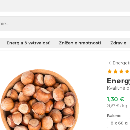
e...
Energia & vytrvalosť
Zníženie hmotnosti
Zdravie
Energeti
Energ
Kvalitné 
1,30 €
21,67 € / kg
Balenie
8 x 60 g