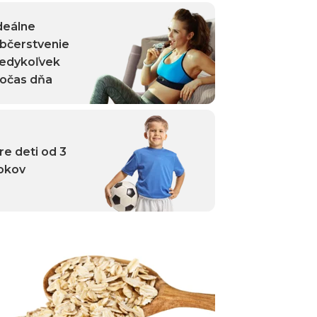
deálne
bčerstvenie
edykoľvek
očas dňa
re deti od 3
okov