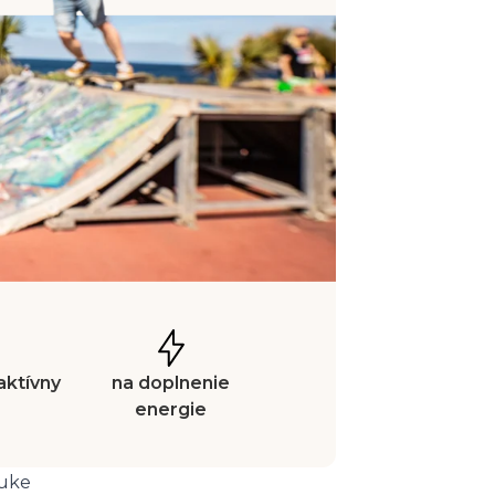
aktívny
na doplnenie
energie
ruke