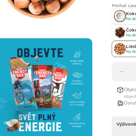
Príchuť: Li
Kok
Na sk
Čok
Na sk
Lies
Na sk
Obje
objed
Doruč
Výživov