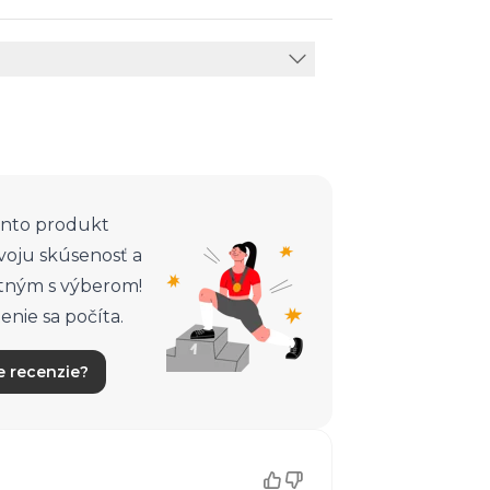
nto produkt
svoju skúsenosť a
tným s výberom!
nie sa počíta.
e recenzie?