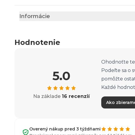
Informácie
Hodnotenie
Ohodnoťte te
Podeľte sa o 
5.0
pomôžte osta
Každé hodnote
Na základe
16 recenzií
Ako zbieram
Overený nákup pred 3 týždňami