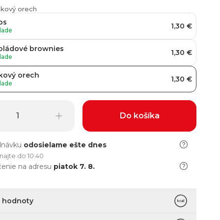
eskový orech
os
1,30 €
lade
oládové brownies
1,30 €
lade
kový orech
1,30 €
lade
Do košíka
dnávku
odosielame
ešte dnes
najte do 10:40
enie na adresu
piatok 7. 8.
é hodnoty