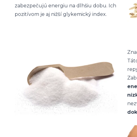
zabezpečujú energiu na dlhšiu dobu. Ich
pozitívom je aj nižší glykemický index.
Zna
Tát
rep
Zab
ene
níz
nezv
dok