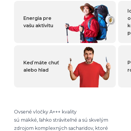
I
Energia pre
o
vašu aktivitu
k
p
Keď máte chuť
P
alebo hlad
r
Ovsené vločky A+++ kvality
sú mäkké, ľahko stráviteľné a sú skvelým
zdrojom komplexných sacharidov, ktoré