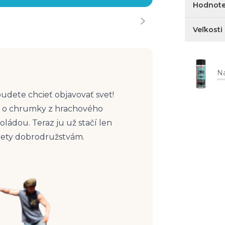
Hodnote
Veľkosti
Na
budete chcieť objavovať svet!
é o chrumky z hrachového
ládou. Teraz ju už stačí len
trety dobrodružstvám.