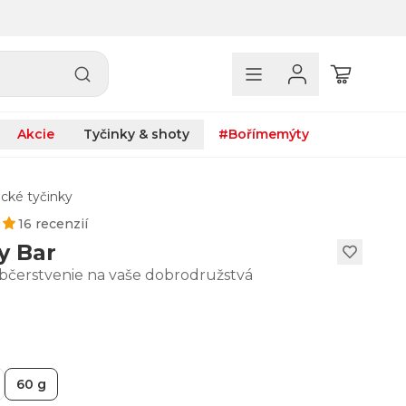
Akcie
Tyčinky & shoty
#Bořímemýty
cké tyčinky
16 recenzií
y Bar
občerstvenie na vaše dobrodružstvá
60 g