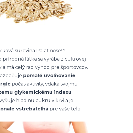
čková surovina Palatinose™
o prírodná látka sa vyrába z cukrovej
y a má celý rad výhod pre športovcov.
ezpečuje
pomalé uvoľňovanie
rgie
počas aktivity, vďaka svojmu
kemu glykemickému indexu
yšuje hladinu cukru v krvi a je
onale vstrebateľná
pre vaše telo.