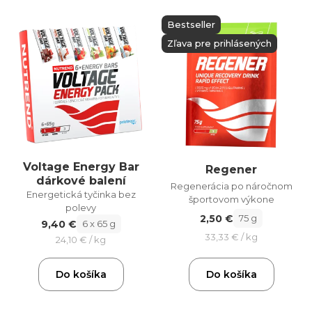
Bestseller
Zľava pre prihlásených
Voltage Energy Bar
Regener
dárkové balení
Regenerácia po náročnom
Energetická tyčinka bez
športovom výkone
polevy
2,50 €
75 g
9,40 €
6 x 65 g
33,33 € / kg
24,10 € / kg
Do košíka
Do košíka