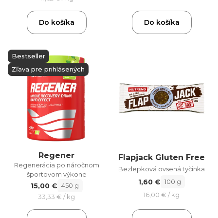
Do košíka
Do košíka
Bestseller
Zľava pre prihlásených
Regener
Flapjack Gluten Free
Regenerácia po náročnom
Bezlepková ovsená tyčinka
športovom výkone
1,60 €
100 g
15,00 €
450 g
16,00 € / kg
33,33 € / kg