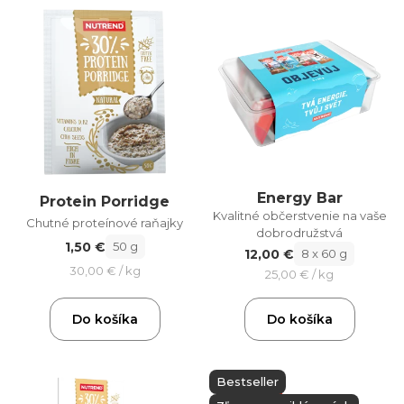
Energy Bar
Protein Porridge
Kvalitné občerstvenie na vaše
Chutné proteínové raňajky
dobrodružstvá
1,50 €
50 g
12,00 €
8 x 60 g
30,00 € / kg
25,00 € / kg
Do košíka
Do košíka
Bestseller