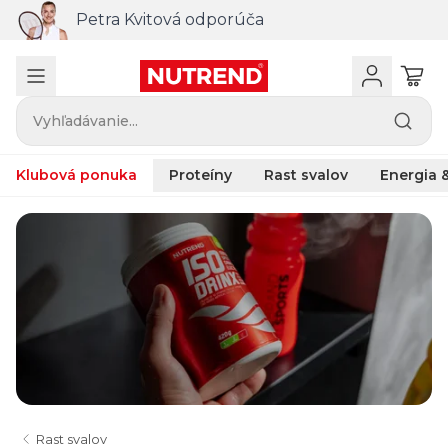
Petra Kvitová odporúča
Vyhľadávanie...
Klubová ponuka
Proteíny
Rast svalov
Energia &
Rast svalov