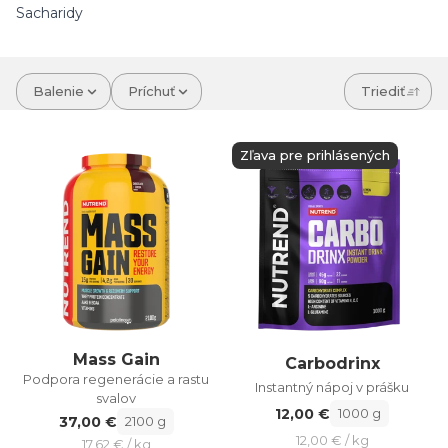
Sacharidy
Balenie
Príchuť
Triediť
Zľava pre prihlásených
Mass Gain
Carbodrinx
Podpora regenerácie a rastu
Instantný nápoj v prášku
svalov
12,00 €
1000 g
37,00 €
2100 g
12,00 € / kg
17,62 € / kg