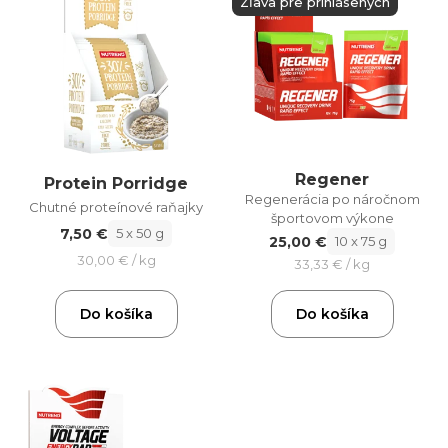
Zľava pre prihlásených
Regener
Protein Porridge
Regenerácia po náročnom
Chutné proteínové raňajky
športovom výkone
7,50 €
5 x 50 g
25,00 €
10 x 75 g
30,00 € / kg
33,33 € / kg
Do košíka
Do košíka