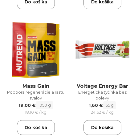
Do košíka
Do košíka
Mass Gain
Voltage Energy Bar
Podpora regenerácie a rastu
Energetická tyčinka bez
svalov
polevy
19,00 €
1,60 €
1050 g
65 g
18,10 € / kg
24,62 € / kg
Do košíka
Do košíka