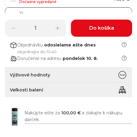
Dočasne vypredané
XL
41,00 €
Posledné kusy
Do košíka
Objednávku
odosielame
ešte dnes
objednajte do 10:40
Doručenie na adresu
pondelok 10. 8.
Výživové hodnoty
Veľkosti balení
Nakúpte ešte za
100,00 €
a získajte k nákupu
darček.