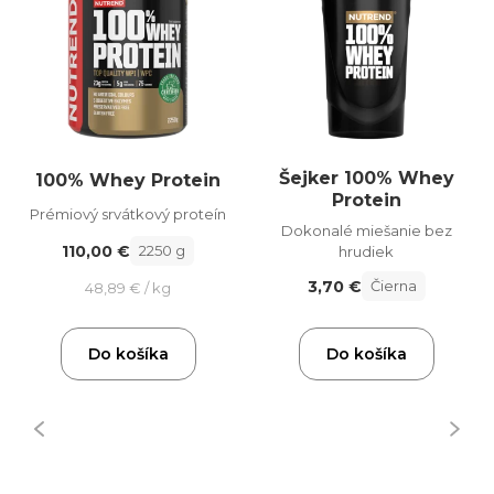
Šejker 100% Whey
100% Whey Protein
Protein
Prémiový srvátkový proteín
Dokonalé miešanie bez
110,00 €
2250 g
hrudiek
3,70 €
Čierna
48,89 € / kg
Do košíka
Do košíka