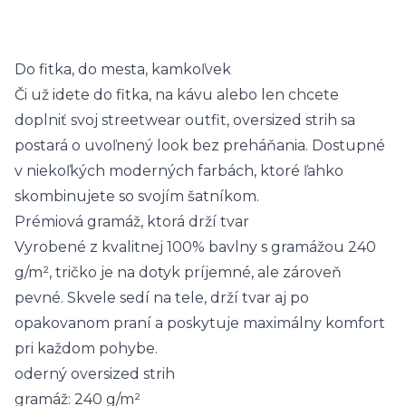
Do fitka, do mesta, kamkoľvek
Či už idete do fitka, na kávu alebo len chcete
doplniť svoj streetwear outfit, oversized strih sa
postará o uvoľnený look bez preháňania. Dostupné
v niekoľkých moderných farbách, ktoré ľahko
skombinujete so svojím šatníkom.
Prémiová gramáž, ktorá drží tvar
Vyrobené z kvalitnej 100% bavlny s gramážou 240
g/m², tričko je na dotyk príjemné, ale zároveň
pevné. Skvele sedí na tele, drží tvar aj po
opakovanom praní a poskytuje maximálny komfort
pri každom pohybe.
oderný oversized strih
gramáž: 240 g/m²