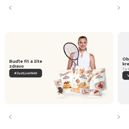
Obj
Buďte fit a žite
kr
zdravo
3 g 
#JustLiveWell