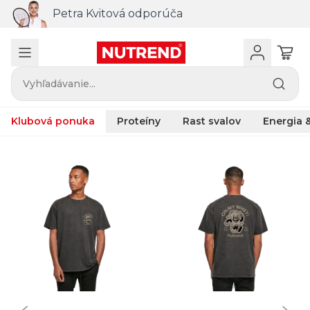
Petra Kvitová odporúča
Vyhľadávanie...
Klubová ponuka
Proteíny
Rast svalov
Energia &