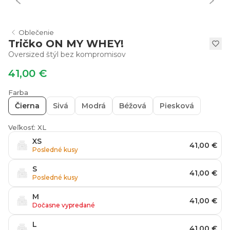
Oblečenie
Tričko ON MY WHEY!
Oversized štýl bez kompromisov
41,00 €
Farba
Čierna
Sivá
Modrá
Béžová
Piesková
Veľkosť: XL
XS
41,00 €
Posledné kusy
S
41,00 €
Posledné kusy
M
41,00 €
Dočasne vypredané
L
41,00 €