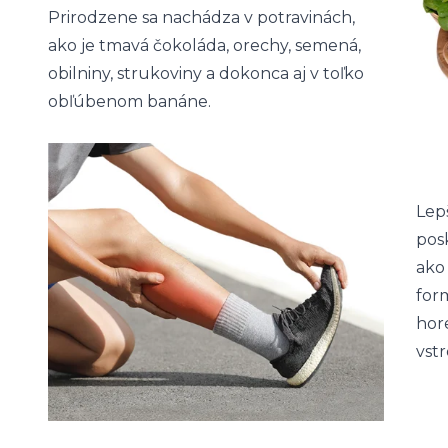
Prirodzene sa nachádza v potravinách,
ako je tmavá čokoláda, orechy, semená,
obilniny, strukoviny a dokonca aj v toľko
obľúbenom banáne.
Lep
pos
ako 
form
hor
vst