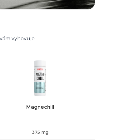
ý vám vyhovuje
Magnechill
Magn
375 mg