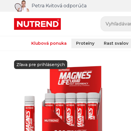
Petra Kvitová odporúča
Vyhľadávani
Klubová ponuka
Proteíny
Rast svalov
Zľava pre prihlásených