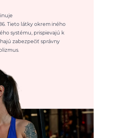
inuje
B6. Tieto látky okrem iného
ho systému, prispievajú k
hajú zabezpečiť správny
olizmus.