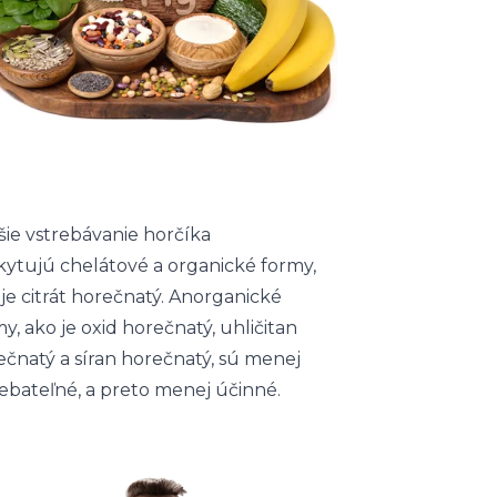
šie vstrebávanie horčíka
kytujú chelátové a organické formy,
je citrát horečnatý. Anorganické
y, ako je oxid horečnatý, uhličitan
ečnatý a síran horečnatý, sú menej
rebateľné, a preto menej účinné.