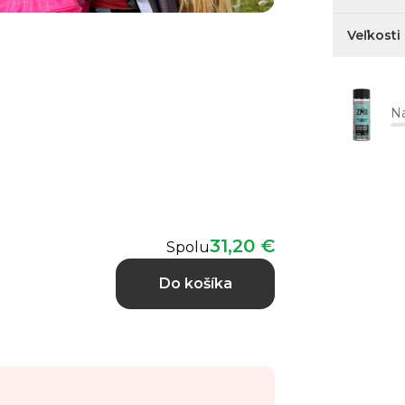
Veľkosti
Na
31,20 €
Spolu
Do košíka