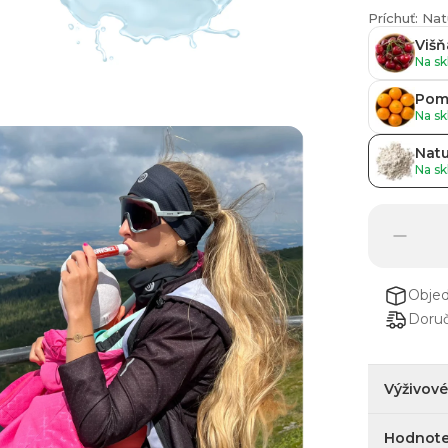
Príchuť: Nat
Višň
Na sk
Pom
Na sk
Natu
Na sk
Obje
Doruč
Výživov
Hodnote