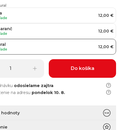
ural
a
12,00 €
lade
aranč
12,00 €
lade
ral
12,00 €
lade
Do košíka
dnávku
odosielame
zajtra
enie na adresu
pondelok 10. 8.
é hodnoty
nie