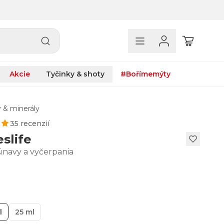
Akcie
Tyčinky & shoty
#Bořímemýty
 & minerály
35 recenzií
slife
únavy a vyčerpania
l
25 ml