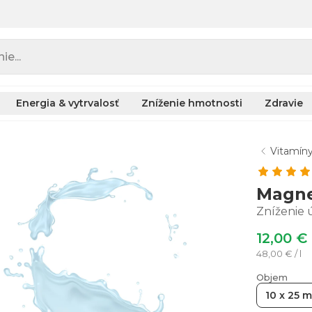
e...
Energia & vytrvalosť
Zníženie hmotnosti
Zdravie
Vitamíny
Magne
Zníženie 
12,00 €
48,00 € / l
Objem
10 x 25 m