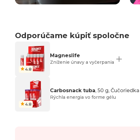
Odporúčame kúpiť spoločne
Magneslife
Zníženie únavy a vyčerpania
4.8
Carbosnack tuba
, 50 g, Čučoriedka
Rýchla energia vo forme gélu
4.8