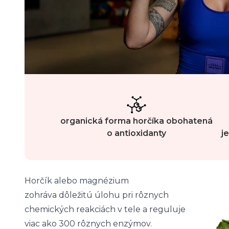
organická forma horčíka obohatená
o antioxidanty
j
Horčík alebo magnézium
zohráva dôležitú úlohu pri rôznych
chemických reakciách v tele a reguluje
viac ako 300 rôznych enzýmov.