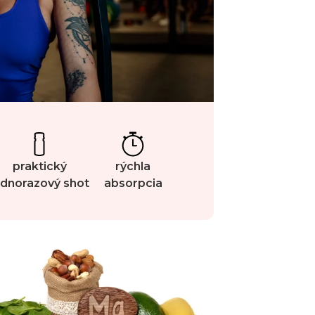
praktický
rýchla
ednorazový shot
absorpcia