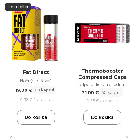
Bestseller
Thermobooster
Fat Direct
Compressed Caps
Nočný spaľovač
Podpora diéty a chudnutia
19,00 €
60 kapsúl
21,00 €
60 kapsúl
0,32 € / kapsule
0,35 € / kapsule
Do košíka
Do košíka