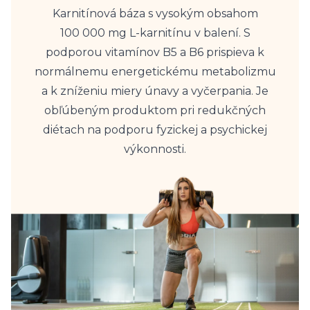
Karnitínová báza s vysokým obsahom
100 000 mg L-karnitínu v balení. S
podporou vitamínov B5 a B6 prispieva k
normálnemu energetickému metabolizmu
a k zníženiu miery únavy a vyčerpania. Je
obľúbeným produktom pri redukčných
diétach na podporu fyzickej a psychickej
výkonnosti.