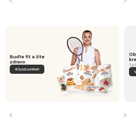
Obj
Buďte fit a žite
kr
zdravo
3 g 
#JustLiveWell