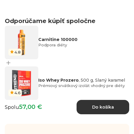
Odporúčame kúpiť spoločne
Carnitine 100000
Podpora diéty
4.8
Iso Whey Prozero
, 500 g, Slaný karamel
Prémiový srvátkový izolát vhodný pre diéty
4.6
57,00 €
Spolu
Do košíka