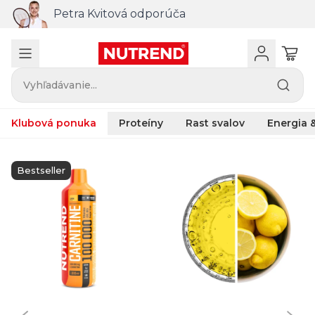
Petra Kvitová odporúča
Vyhľadávanie...
Klubová ponuka
Proteíny
Rast svalov
Energia &
Bestseller