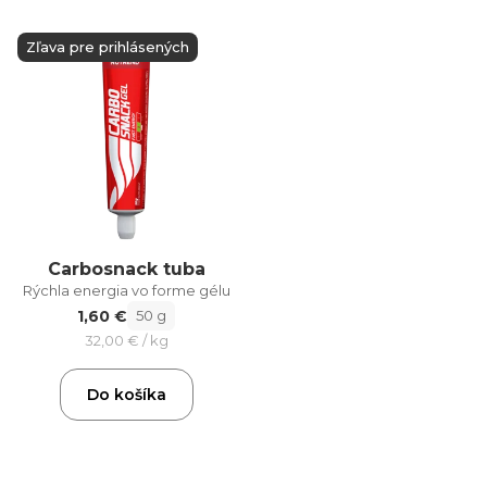
Zľava pre prihlásených
Carbosnack tuba
Rýchla energia vo forme gélu
1,60 €
50 g
32,00 € / kg
Do košíka