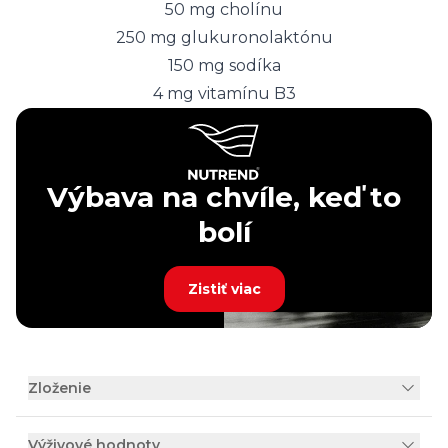
50 mg cholínu
250 mg glukuronolaktónu
150 mg sodíka
4 mg vitamínu B3
Výbava na chvíle, keď to
bolí
Zistiť viac
Zloženie
Výživové hodnoty