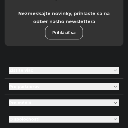
Nezmeškajte novinky, prihláste sa na
odber nášho newslettera
Prihlásiť sa
Zistite viac
Pre partnerov
Pre médiá
O spoločnosti