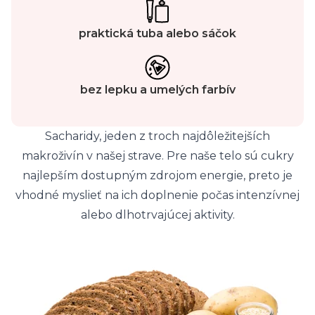
praktická tuba alebo sáčok
bez lepku a umelých farbív
Sacharidy, jeden z troch najdôležitejších
makroživín v našej strave. Pre naše telo sú cukry
najlepším dostupným zdrojom energie, preto je
vhodné myslieť na ich doplnenie počas intenzívnej
alebo dlhotrvajúcej aktivity.