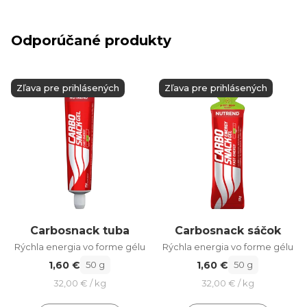
Odporúčané produkty
Zľava pre prihlásených
Zľava pre prihlásených
Carbosnack tuba
Carbosnack sáčok
Rýchla energia vo forme gélu
Rýchla energia vo forme gélu
1,60 €
1,60 €
50 g
50 g
32,00 € / kg
32,00 € / kg