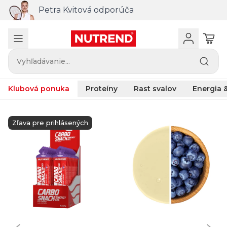
Petra Kvitová odporúča
Vyhľadávanie...
Klubová ponuka
Proteíny
Rast svalov
Energia &
Zľava pre prihlásených