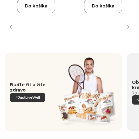
Do košíka
Do košíka
Obj
Buďte fit a žite
kr
zdravo
3 g 
#JustLiveWell