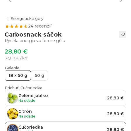
Energetické gély
24 recenzií
Carbosnack sáčok
Rýchla energia vo forme gélu
28,80 €
32,00 € / kg
Balenie
18 x 50 g
50 g
Príchuť: Čučoriedka
Zelené jablko
28,80 €
Na sklade
Citrón
28,80 €
Na sklade
Čučoriedka
28,80 €