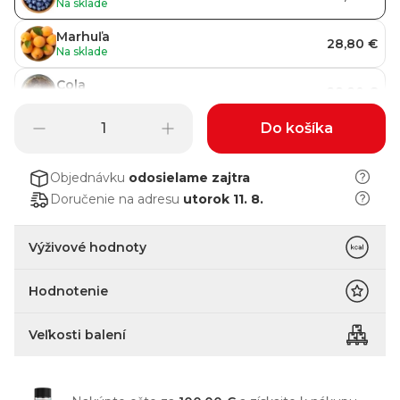
Na sklade
Marhuľa
28,80 €
Na sklade
Cola
28,80 €
Na sklade
Do košíka
Modrá malina
28,80 €
Na sklade
Objednávku
odosielame
zajtra
Doručenie na adresu
utorok 11. 8.
Výživové hodnoty
Hodnotenie
Veľkosti balení