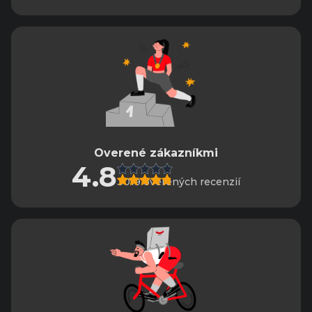
Overené zákazníkmi
4.8
3019 overených recenzií