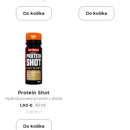
Do košíka
Do košíka
Protein Shot
Hydrolyzovaný proteín v shote
1,90 €
60 ml
31,67 € / l
Do košíka