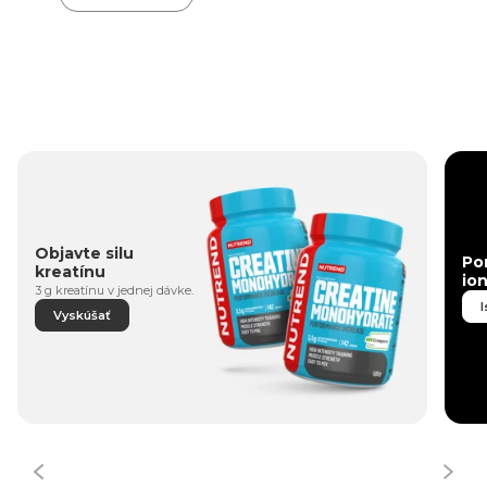
Objavte silu
Po
kreatínu
io
3 g kreatínu v jednej dávke.
I
Vyskúšať