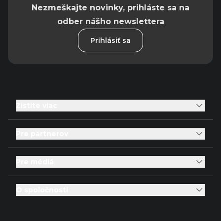
Nezmeškajte novinky, prihláste sa na
odber nášho newslettera
Prihlásiť sa
Zistite viac
Pre partnerov
Pre médiá
O spoločnosti