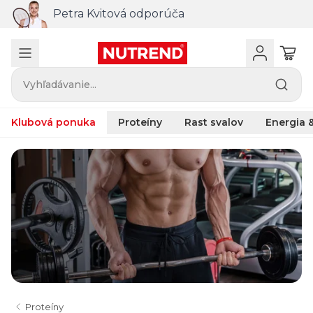
Petra Kvitová odporúča
Vyhľadávanie...
Klubová ponuka
Proteíny
Rast svalov
Energia &
Proteíny