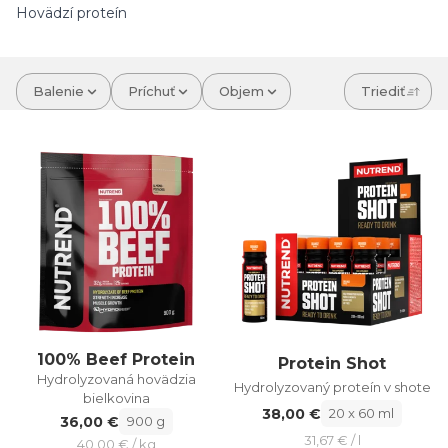
Hovädzí proteín
Balenie
Príchuť
Objem
Triediť
100% Beef Protein
Protein Shot
Hydrolyzovaná hovädzia
Hydrolyzovaný proteín v shote
bielkovina
38,00 €
20 x 60 ml
36,00 €
900 g
31,67 € / l
40,00 € / kg