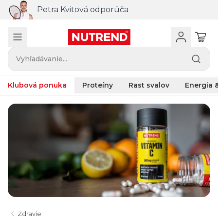
Petra Kvitová odporúča
Vyhľadávanie...
Klubová ponuka
Proteíny
Rast svalov
Energia &
Zdravie