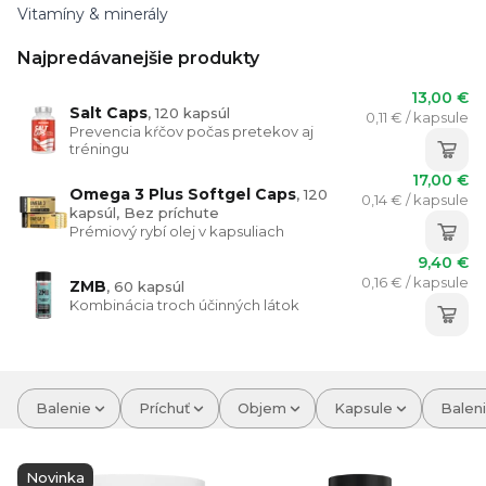
Vitamíny & minerály
Najpredávanejšie produkty
13,00 €
Salt Caps
, 120 kapsúl
0,11 € / kapsule
Prevencia kŕčov počas pretekov aj
tréningu
17,00 €
Omega 3 Plus Softgel Caps
, 120
0,14 € / kapsule
kapsúl, Bez príchute
Prémiový rybí olej v kapsuliach
9,40 €
0,16 € / kapsule
ZMB
, 60 kapsúl
Kombinácia troch účinných látok
Balenie
Príchuť
Objem
Kapsule
Balen
Novinka