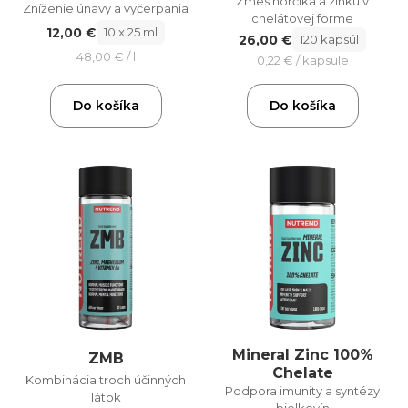
Zmes horčíka a zinku v
Zníženie únavy a vyčerpania
chelátovej forme
12,00 €
10 x 25 ml
26,00 €
120 kapsúl
48,00 € / l
0,22 € / kapsule
Do košíka
Do košíka
Mineral Zinc 100%
ZMB
Chelate
Kombinácia troch účinných
Podpora imunity a syntézy
látok