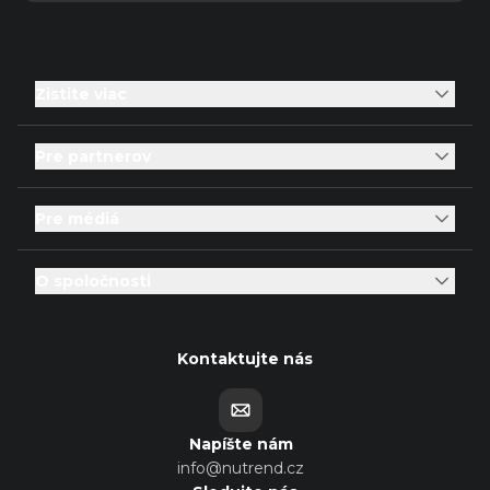
Zistite viac
Pre partnerov
Pre médiá
O spoločnosti
Kontaktujte nás
Napíšte nám
info@nutrend.cz