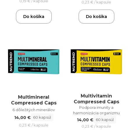
0,19 € / kapsule
0,23 € / kapsule
Do košíka
Do košíka
Multivitamin
Multimineral
Compressed Caps
Compressed Caps
Podpora imunity a
6 dôležitých minerálov
harmonizácia organizmu
14,00 €
60 kapsúl
14,00 €
60 kapsúl
0,23 € / kapsule
0,23 € / kapsule