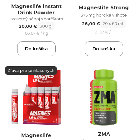
Magneslife Instant
Magneslife Strong
Drink Powder
375 mg horčíka v shote
Instantný nápoj s horčíkom
26,00 €
20 x 60 ml
20,00 €
300 g
21,67 € / l
66,67 € / kg
Do košíka
Do košíka
Zľava pre prihlásených
ZMA
Magneslife