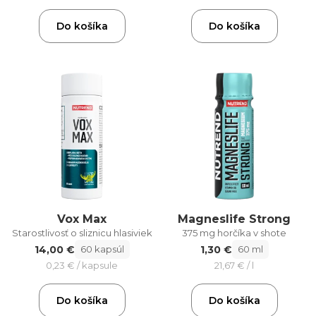
Do košíka
Do košíka
Vox Max
Magneslife Strong
Starostlivosť o sliznicu hlasiviek
375 mg horčíka v shote
14,00 €
1,30 €
60 kapsúl
60 ml
0,23 € / kapsule
21,67 € / l
Do košíka
Do košíka