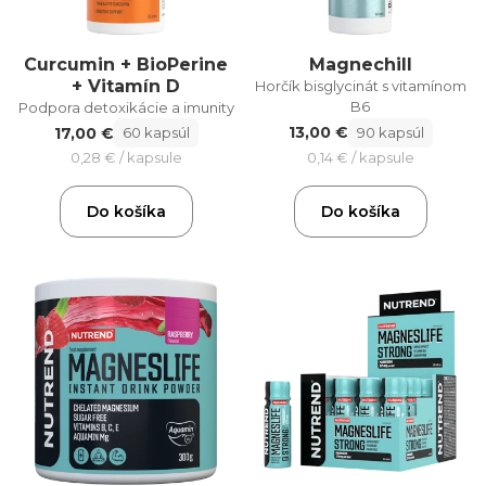
Curcumin + BioPerine
Magnechill
+ Vitamín D
Horčík bisglycinát s vitamínom
B6
Podpora detoxikácie a imunity
13,00 €
17,00 €
90 kapsúl
60 kapsúl
0,14 € / kapsule
0,28 € / kapsule
Do košíka
Do košíka