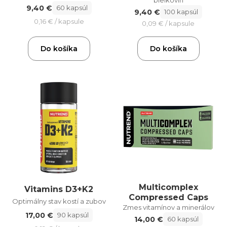
bielkovín
9,40 €
60 kapsúl
9,40 €
100 kapsúl
0,16 € / kapsule
0,09 € / kapsule
Do košíka
Do košíka
Multicomplex
Vitamins D3+K2
Compressed Caps
Optimálny stav kostí a zubov
Zmes vitamínov a minerálov
17,00 €
90 kapsúl
14,00 €
60 kapsúl