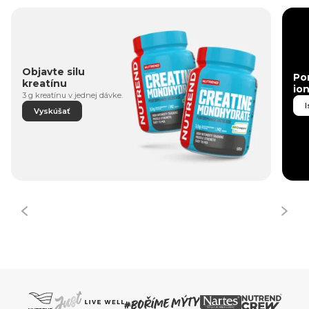
Objavte silu
Po
kreatínu
io
3 g kreatínu v jednej dávke.
I
Vyskúšať