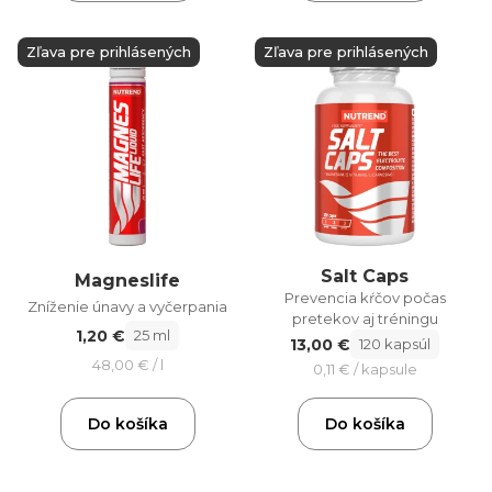
Zľava pre prihlásených
Zľava pre prihlásených
Salt Caps
Magneslife
Prevencia kŕčov počas
Zníženie únavy a vyčerpania
pretekov aj tréningu
1,20 €
25 ml
13,00 €
120 kapsúl
48,00 € / l
0,11 € / kapsule
Do košíka
Do košíka